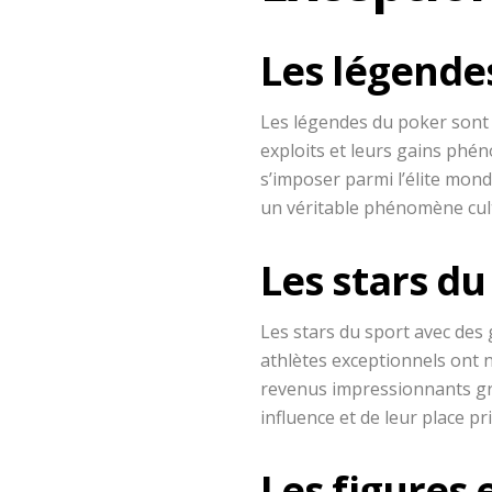
Les légende
Les légendes du poker sont c
exploits et leurs gains phén
s’imposer parmi l’élite mond
un véritable phénomène cultu
Les stars du
Les stars du sport avec des 
athlètes exceptionnels ont 
revenus impressionnants grâc
influence et de leur place pr
Les figures