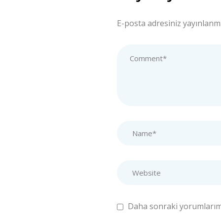
E-posta adresiniz yayınlanm
Daha sonraki yorumlarımda