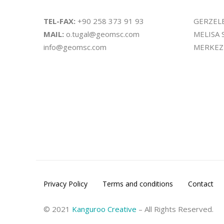
TEL-FAX:
+90 258 373 91 93
GERZELE
MAIL:
o.tugal@geomsc.com
MELISA 
info@geomsc.com
MERKEZE
Privacy Policy
Terms and conditions
Contact
© 2021
Kanguroo Creative
– All Rights Reserved.