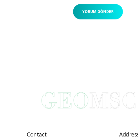
Contact
Addres