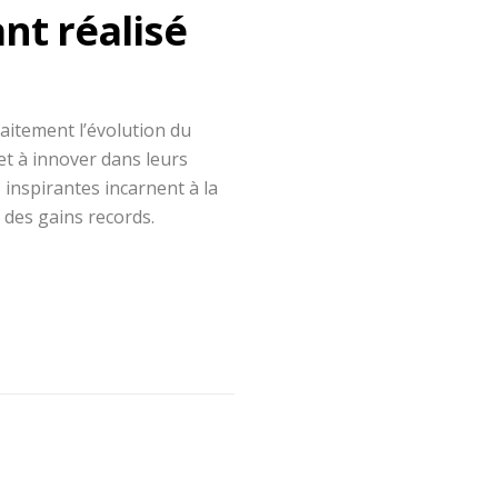
nt réalisé
faitement l’évolution du
et à innover dans leurs
inspirantes incarnent à la
e des gains records.