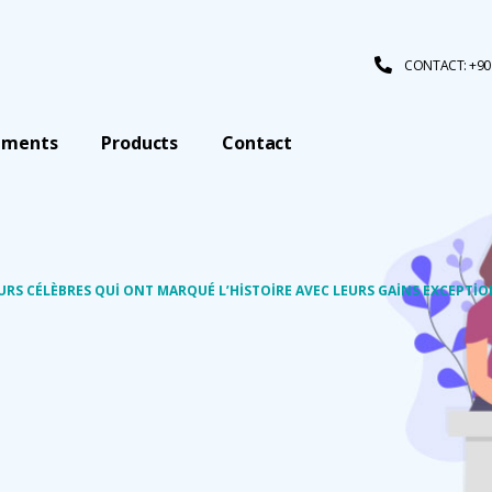
CONTACT: +90 
tments
Products
Contact
URS CÉLÈBRES QUI ONT MARQUÉ L’HISTOIRE AVEC LEURS GAINS EXCEPTI