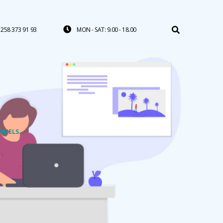
258 373 91 93
MON - SAT: 9.00 - 18.00
ONNELS