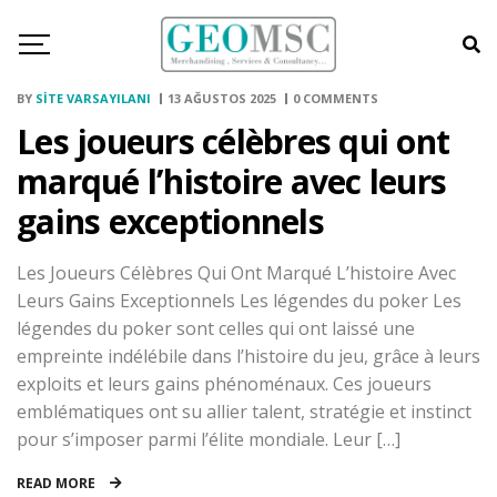
BY
SITE VARSAYILANI
13 AĞUSTOS 2025
0 COMMENTS
Les joueurs célèbres qui ont
marqué l’histoire avec leurs
gains exceptionnels
Les Joueurs Célèbres Qui Ont Marqué L’histoire Avec
Leurs Gains Exceptionnels Les légendes du poker Les
légendes du poker sont celles qui ont laissé une
empreinte indélébile dans l’histoire du jeu, grâce à leurs
exploits et leurs gains phénoménaux. Ces joueurs
emblématiques ont su allier talent, stratégie et instinct
pour s’imposer parmi l’élite mondiale. Leur […]
READ MORE