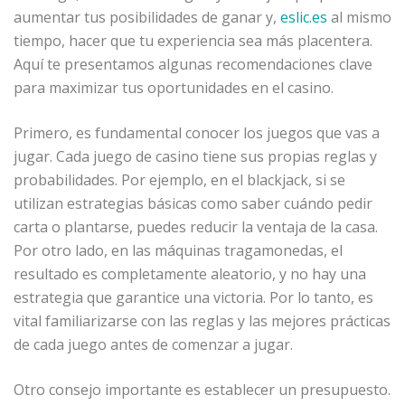
aumentar tus posibilidades de ganar y,
eslic.es
al mismo
tiempo, hacer que tu experiencia sea más placentera.
Aquí te presentamos algunas recomendaciones clave
para maximizar tus oportunidades en el casino.
Primero, es fundamental conocer los juegos que vas a
jugar. Cada juego de casino tiene sus propias reglas y
probabilidades. Por ejemplo, en el blackjack, si se
utilizan estrategias básicas como saber cuándo pedir
carta o plantarse, puedes reducir la ventaja de la casa.
Por otro lado, en las máquinas tragamonedas, el
resultado es completamente aleatorio, y no hay una
estrategia que garantice una victoria. Por lo tanto, es
vital familiarizarse con las reglas y las mejores prácticas
de cada juego antes de comenzar a jugar.
Otro consejo importante es establecer un presupuesto.