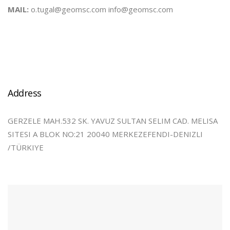
MAIL:
o.tugal@geomsc.com info@geomsc.com
Address
GERZELE MAH.532 SK. YAVUZ SULTAN SELIM CAD. MELISA
SITESI A BLOK NO:21 20040 MERKEZEFENDI-DENIZLI
/TÜRKIYE