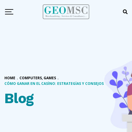
HOME
.
COMPUTERS, GAMES
.
CÓMO GANAR EN EL CASINO: ESTRATEGIAS Y CONSEJOS
Blog