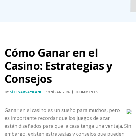
Cómo Ganar en el
Casino: Estrategias y
Consejos
BY
SITE VARSAYILANI
19 NISAN 2026
0 COMMENTS
Ganar en el casino es un sueño para muchos, pero
es importante recordar que los juegos de azar
están diseñados para que la casa tenga una ventaja. Sin
embargo, existen estrategias y consejos que pueden