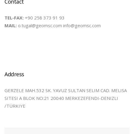
Contact
TEL-FAX:
+90 258 373 91 93
MAIL:
o.tugal@geomsc.com info@geomsc.com
Address
GERZELE MAH.532 SK. YAVUZ SULTAN SELIM CAD. MELISA
SITESI A BLOK NO:21 20040 MERKEZEFENDI-DENIZLI
/TÜRKIYE