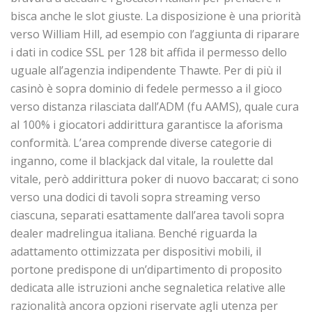
bisca anche le slot giuste. La disposizione è una priorità
verso William Hill, ad esempio con l’aggiunta di riparare
i dati in codice SSL per 128 bit affida il permesso dello
uguale all’agenzia indipendente Thawte. Per di più il
casinò è sopra dominio di fedele permesso a il gioco
verso distanza rilasciata dall’ADM (fu AAMS), quale cura
al 100% i giocatori addirittura garantisce la aforisma
conformità. L’area comprende diverse categorie di
inganno, come il blackjack dal vitale, la roulette dal
vitale, però addirittura poker di nuovo baccarat; ci sono
verso una dodici di tavoli sopra streaming verso
ciascuna, separati esattamente dall’area tavoli sopra
dealer madrelingua italiana. Benché riguarda la
adattamento ottimizzata per dispositivi mobili, il
portone predispone di un’dipartimento di proposito
dedicata alle istruzioni anche segnaletica relative alle
razionalità ancora opzioni riservate agli utenza per