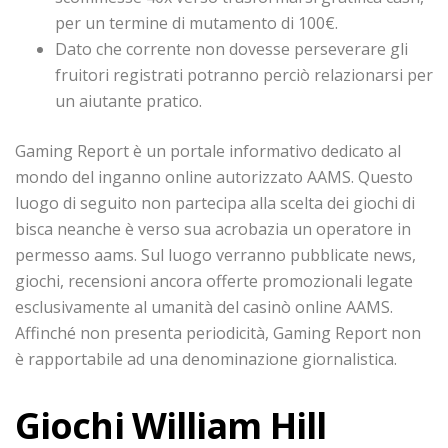
per un termine di mutamento di 100€.
Dato che corrente non dovesse perseverare gli
fruitori registrati potranno perciò relazionarsi per
un aiutante pratico.
Gaming Report è un portale informativo dedicato al
mondo del inganno online autorizzato AAMS. Questo
luogo di seguito non partecipa alla scelta dei giochi di
bisca neanche è verso sua acrobazia un operatore in
permesso aams. Sul luogo verranno pubblicate news,
giochi, recensioni ancora offerte promozionali legate
esclusivamente al umanità del casinò online AAMS.
Affinché non presenta periodicità, Gaming Report non
è rapportabile ad una denominazione giornalistica.
Giochi William Hill