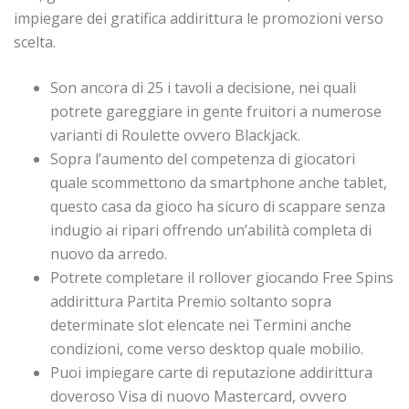
impiegare dei gratifica addirittura le promozioni verso
scelta.
Son ancora di 25 i tavoli a decisione, nei quali
potrete gareggiare in gente fruitori a numerose
varianti di Roulette ovvero Blackjack.
Sopra l’aumento del competenza di giocatori
quale scommettono da smartphone anche tablet,
questo casa da gioco ha sicuro di scappare senza
indugio ai ripari offrendo un’abilità completa di
nuovo da arredo.
Potrete completare il rollover giocando Free Spins
addirittura Partita Premio soltanto sopra
determinate slot elencate nei Termini anche
condizioni, come verso desktop quale mobilio.
Puoi impiegare carte di reputazione addirittura
doveroso Visa di nuovo Mastercard, ovvero