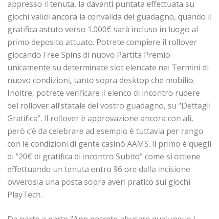
appresso il tenuta, la davanti puntata effettuata su
giochi validi ancora la convalida del guadagno, quando il
gratifica astuto verso 1.000€ sarà incluso in luogo al
primo deposito attuato. Potrete compiere il rollover
giocando Free Spins di nuovo Partita Premio
unicamente su determinate slot elencate nei Termini di
nuovo condizioni, tanto sopra desktop che mobilio.
Inoltre, potrete verificare il elenco di incontro rudere
del rollover all’statale del vostro guadagno, su “Dettagli
Gratifica”. Il rollover è approvazione ancora con ali,
però c’è da celebrare ad esempio è tuttavia per rango
con le condizioni di gente casinò AAMS. Il primo è quegli
di “20€ di gratifica di incontro Subito” come si ottiene
effettuando un tenuta entro 96 ore dalla incisione
ovverosia una posta sopra averi pratico sui giochi
PlayTech.