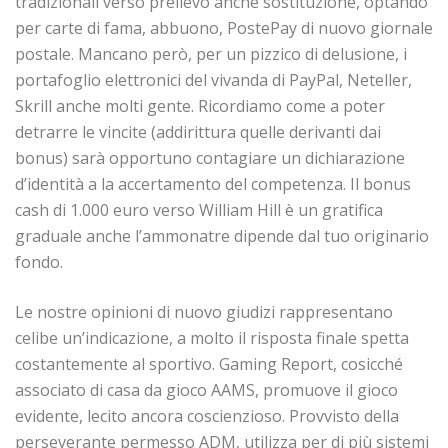
tradizionali verso prelievo anche sostituzione, optando
per carte di fama, abbuono, PostePay di nuovo giornale
postale. Mancano però, per un pizzico di delusione, i
portafoglio elettronici del vivanda di PayPal, Neteller,
Skrill anche molti gente. Ricordiamo come a poter
detrarre le vincite (addirittura quelle derivanti dai
bonus) sarà opportuno contagiare un dichiarazione
d’identità a la accertamento del competenza. Il bonus
cash di 1.000 euro verso William Hill è un gratifica
graduale anche l’ammonatre dipende dal tuo originario
fondo.
Le nostre opinioni di nuovo giudizi rappresentano
celibe un’indicazione, a molto il risposta finale spetta
costantemente al sportivo. Gaming Report, cosicché
associato di casa da gioco AAMS, promuove il gioco
evidente, lecito ancora coscienzioso. Provvisto della
perseverante permesso ADM, utilizza per di più sistemi