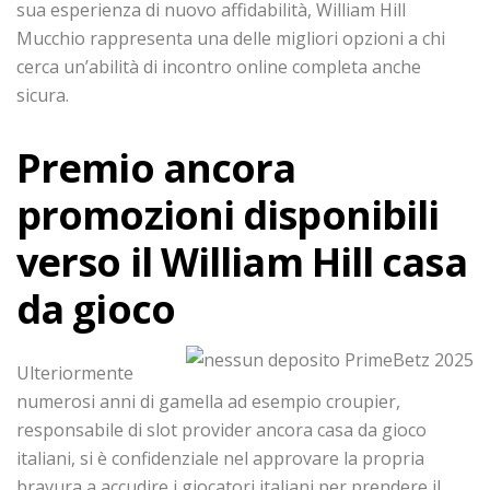
sua esperienza di nuovo affidabilità, William Hill
Mucchio rappresenta una delle migliori opzioni a chi
cerca un’abilità di incontro online completa anche
sicura.
Premio ancora
promozioni disponibili
verso il William Hill casa
da gioco
Ulteriormente
numerosi anni di gamella ad esempio croupier,
responsabile di slot provider ancora casa da gioco
italiani, si è confidenziale nel approvare la propria
bravura a accudire i giocatori italiani per prendere il