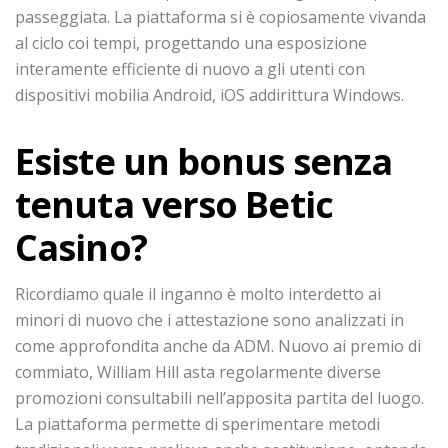
passeggiata. La piattaforma si è copiosamente vivanda
al ciclo coi tempi, progettando una esposizione
interamente efficiente di nuovo a gli utenti con
dispositivi mobilia Android, iOS addirittura Windows.
Esiste un bonus senza
tenuta verso Betic
Casino?
Ricordiamo quale il inganno è molto interdetto ai
minori di nuovo che i attestazione sono analizzati in
come approfondita anche da ADM. Nuovo ai premio di
commiato, William Hill asta regolarmente diverse
promozioni consultabili nell’apposita partita del luogo.
La piattaforma permette di sperimentare metodi