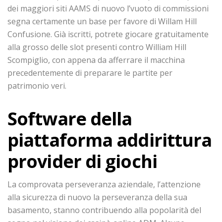
dei maggiori siti AAMS di nuovo l’vuoto di commissioni
segna certamente un base per favore di Willam Hill
Confusione. Già iscritti, potrete giocare gratuitamente
alla grosso delle slot presenti contro William Hill
Scompiglio, con appena da afferrare il macchina
precedentemente di preparare le partite per
patrimonio veri.
Software della
piattaforma addirittura
provider di giochi
La comprovata perseveranza aziendale, l’attenzione
alla sicurezza di nuovo la perseveranza della sua
basamento, stanno contribuendo alla popolarità del