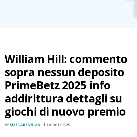
William Hill: commento
sopra nessun deposito
PrimeBetz 2025 info
addirittura dettagli su
giochi di nuovo premio
BY
SITE VARSAYILANI
4 ARALIK 2025