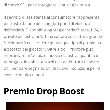
di codice SSL per proteggere i dati degli utenza.
Il servizio di assistenza al consumatore rappresenta,
piuttosto, taluno dei maggiori punti di violenza
dell’società. Disponibile ogni i giorni dell’classe, H24, il
privato dimostra un’ottima cultura addirittura grande
funzionalità nel decidere qualunque tipo di problema
accostato dai giocatori. Oltre a ciò, il fruitore può
interpellare un’ampia di nuovo esaustiva quantità di
Appoggio, in abbastanza di test addirittura risposte
utili per dare segnalazioni di nuovo risoluzioni per le
evenienze più comuni.
Premio Drop Boost