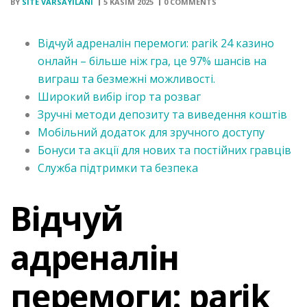
BY
SITE VARSAYILANI
5 KASIM 2025
0 COMMENTS
Відчуй адреналін перемоги: parik 24 казино
онлайн – більше ніж гра, це 97% шансів на
виграш та безмежні можливості.
Широкий вибір ігор та розваг
Зручні методи депозиту та виведення коштів
Мобільний додаток для зручного доступу
Бонуси та акції для нових та постійних гравців
Служба підтримки та безпека
Відчуй
адреналін
перемоги: parik