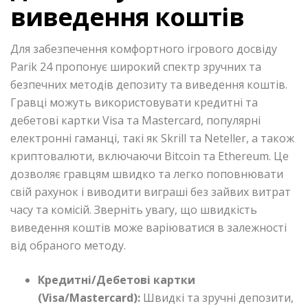
виведення коштів
Для забезпечення комфортного ігрового досвіду
Parik 24 пропонує широкий спектр зручних та
безпечних методів депозиту та виведення коштів.
Гравці можуть використовувати кредитні та
дебетові картки Visa та Mastercard, популярні
електронні гаманці, такі як Skrill та Neteller, а також
криптовалюти, включаючи Bitcoin та Ethereum. Це
дозволяє гравцям швидко та легко поповнювати
свій рахунок і виводити виграші без зайвих витрат
часу та комісій. Зверніть увагу, що швидкість
виведення коштів може варіюватися в залежності
від обраного методу.
Кредитні/Дебетові картки
(Visa/Mastercard):
Швидкі та зручні депозити,