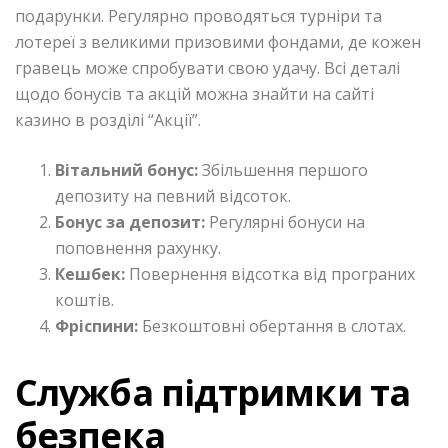
подарунки. Регулярно проводяться турніри та
лотереї з великими призовими фондами, де кожен
гравець може спробувати свою удачу. Всі деталі
щодо бонусів та акцій можна знайти на сайті
казино в розділі “Акції”.
Вітальний бонус:
Збільшення першого
депозиту на певний відсоток.
Бонус за депозит:
Регулярні бонуси на
поповнення рахунку.
Кешбек:
Повернення відсотка від програних
коштів.
Фріспини:
Безкоштовні обертання в слотах.
Служба підтримки та
безпека