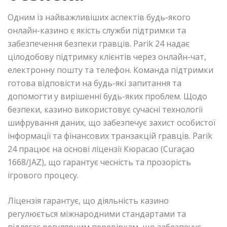
Одним із найважливіших аспектів будь-якого
онлайн-казино є якість служби підтримки та
забезпечення безпеки гравців. Parik 24 надає
цілодобову підтримку клієнтів через онлайн-чат,
електронну пошту та телефон. Команда підтримки
готова відповісти на будь-які запитання та
допомогти у вирішенні будь-яких проблем. Щодо
безпеки, казино використовує сучасні технології
шифрування даних, що забезпечує захист особистої
інформації та фінансових транзакцій гравців. Parik
24 працює на основі ліцензії Кюрасао (Curaçao
1668/JAZ), що гарантує чесність та прозорість
ігрового процесу.
Ліцензія гарантує, що діяльність казино
регулюється міжнародними стандартами та