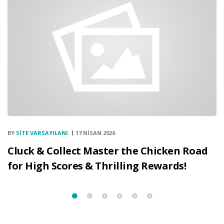
BY
SITE VARSAYILANI
17 NISAN 2026
Cluck & Collect Master the Chicken Road
for High Scores & Thrilling Rewards!