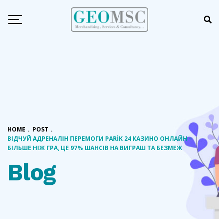
HOME
.
POST
.
ВІДЧУЙ АДРЕНАЛІН ПЕРЕМОГИ PARIK 24 КАЗИНО ОНЛАЙН –
БІЛЬШЕ НІЖ ГРА, ЦЕ 97% ШАНСІВ НА ВИГРАШ ТА БЕЗМЕЖ
Blog