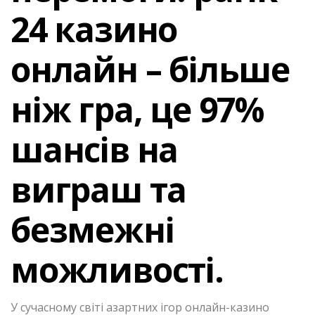
24 казино
онлайн – більше
ніж гра, це 97%
шансів на
виграш та
безмежні
можливості.
У сучасному світі азартних ігор онлайн-казино