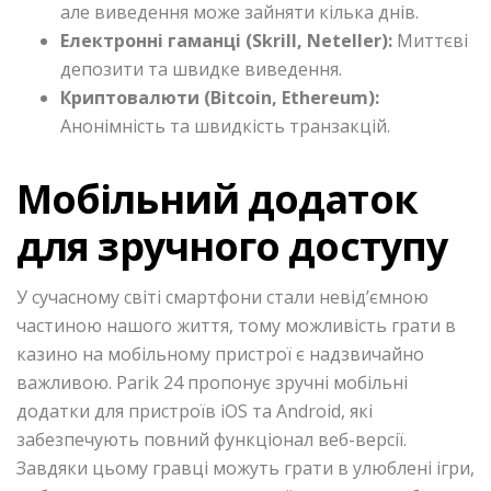
але виведення може зайняти кілька днів.
Електронні гаманці (Skrill, Neteller):
Миттєві
депозити та швидке виведення.
Криптовалюти (Bitcoin, Ethereum):
Анонімність та швидкість транзакцій.
Мобільний додаток
для зручного доступу
У сучасному світі смартфони стали невід’ємною
частиною нашого життя, тому можливість грати в
казино на мобільному пристрої є надзвичайно
важливою. Parik 24 пропонує зручні мобільні
додатки для пристроїв iOS та Android, які
забезпечують повний функціонал веб-версії.
Завдяки цьому гравці можуть грати в улюблені ігри,