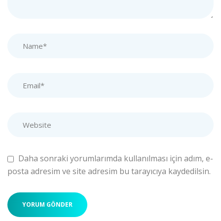
Daha sonraki yorumlarımda kullanılması için adım, e-
posta adresim ve site adresim bu tarayıcıya kaydedilsin.