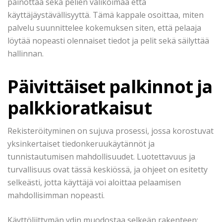
painottaa sekä pelien valikoimaa että
käyttäjäystävällisyyttä. Tämä kappale osoittaa, miten
palvelu suunnittelee kokemuksen siten, että pelaaja
löytää nopeasti olennaiset tiedot ja pelit sekä säilyttää
hallinnan.
Päivittäiset palkinnot ja
palkkioratkaisut
Rekisteröityminen on sujuva prosessi, jossa korostuvat
yksinkertaiset tiedonkeruukäytännöt ja
tunnistautumisen mahdollisuudet. Luotettavuus ja
turvallisuus ovat tässä keskiössä, ja ohjeet on esitetty
selkeästi, jotta käyttäjä voi aloittaa pelaamisen
mahdollisimman nopeasti.
Käyttöliittymän ydin muodostaa selkeän rakenteen: