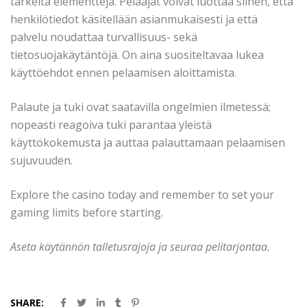
tärkeitä elementtejä. Pelaajat voivat luottaa siihen, että
henkilötiedot käsitellään asianmukaisesti ja että
palvelu noudattaa turvallisuus- sekä
tietosuojakäytäntöjä. On aina suositeltavaa lukea
käyttöehdot ennen pelaamisen aloittamista.
Palaute ja tuki ovat saatavilla ongelmien ilmetessä;
nopeasti reagoiva tuki parantaa yleistä
käyttökokemusta ja auttaa palauttamaan pelaamisen
sujuvuuden.
Explore the casino today and remember to set your
gaming limits before starting.
Aseta käytännön talletusrajoja ja seuraa pelitarjontaa.
SHARE: