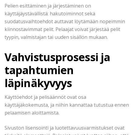
Pelien esittäminen ja järjestäminen on
käyttäjäystävällistä: hakutoiminnot sekä
suodatusvaihtoehdot auttavat löytämään nopeimmin
kiinnostavimmat pelit. Pelaajat voivat järjestää pelit
tyypin, valmistajan tai uuden sisällön mukaan.
Vahvistusprosessi ja
tapahtumien
läpinäkyvyys
Käyttöehdot ja pelisäännöt ovat osa
käyttäjäkokemusta, ja niihin kannattaa tutustua ennen
pelaamisen aloittamista.
Sivuston lisensointi ja luotettavuusvarmistukset ovat