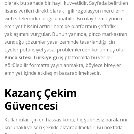
olarak bu sahada bir hayli kuvvetlidir. Sayfada belirtilen
lisans verileri direkt olarak ilgili regülasyon mercilerin
web sitelerinden doğrulanabilir. Bu olay hem oyuncu
emniyet hissini artırır hem de platformun şeffaflık
yaklaşımını vurgular. Bunun yanında, pinco markasının
sunduğu çözümler yasal zeminde tasarlandığı için
üyeler potansiyel yasal problemlerden korunmuş olur.
Pinco sitesi Türkiye giriş
platformda bu veriler
görülebilir formatta yayınlanmakta, böylece bireyler
emniyet içinde etkileşim başarabilmektedir.
Kazanç Çekim
Güvencesi
Kullanıcılar için en hassas konu, hiç şüphesiz paralarını
korunaklı ve seri şekilde aktarabilmektir. Bu noktada