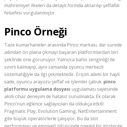
mahremiyet ilkeleri da detaylı formda aktarılıp şeffaflık
felsefesi vurgulanmıştır.
Pinco Örneği
Taze kumarhaneler arasında Pinco markası, dar sürede
adından ön plana çıkmayı başaran platformlardan biri
şeklinde öne görünüyor. Yalnızca bahis zenginliği ile
sınırlı kalmayıp, aynı zamanda oyuncu merkezli
sistematiğiyle da ilgi çekmektedir. Erişim adımı bir hayli
sade, oyuncu arayüzü şeffaf ve işlemler çabuk.
pinco
platformu uygulama dosyası
uygulaması sayesinde
akıllı cihaz deneyim de hatasız sunulmakta. Ek olarak
Pinco’nun eğlence sağlayıcıları da oldukça etkili:
Pragmatic Play, Evolution Gaming, NetEntertainment
gibi büyük operatörlerle çalışıyor. Bu da slot
performansı ve emniyeti ölçüsünde önemli bir gösterge