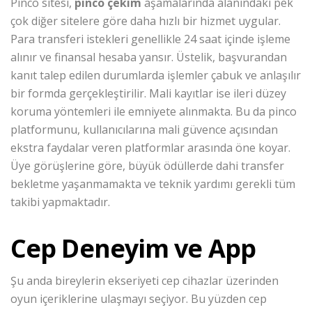
Pinco sitesi,
pinco çekim
aşamalarında alanındaki pek
çok diğer sitelere göre daha hızlı bir hizmet uygular.
Para transferi istekleri genellikle 24 saat içinde işleme
alınır ve finansal hesaba yansır. Üstelik, başvurandan
kanıt talep edilen durumlarda işlemler çabuk ve anlaşılır
bir formda gerçekleştirilir. Mali kayıtlar ise ileri düzey
koruma yöntemleri ile emniyete alınmakta. Bu da pinco
platformunu, kullanıcılarına mali güvence açısından
ekstra faydalar veren platformlar arasında öne koyar.
Üye görüşlerine göre, büyük ödüllerde dahi transfer
bekletme yaşanmamakta ve teknik yardımı gerekli tüm
takibi yapmaktadır.
Cep Deneyim ve App
Şu anda bireylerin ekseriyeti cep cihazlar üzerinden
oyun içeriklerine ulaşmayı seçiyor. Bu yüzden cep