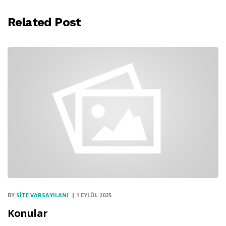
Related Post
BY
SITE VARSAYILANI
1 EYLÜL 2025
Konular