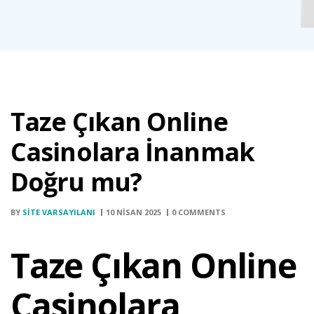
Taze Çıkan Online
Casinolara İnanmak
Doğru mu?
BY
SITE VARSAYILANI
10 NISAN 2025
0 COMMENTS
Taze Çıkan Online
Casinolara