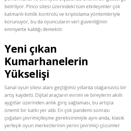
belirliyor. Pinco sitesi üzerindeki tüm etkileşimler çok
katmanlı kimlik kontrolü ve kriptolama yöntemleriyle
korunuyor, bu da oyuncuların veri güvenliğinin
emniyette kaldığı demektir.
Yeni çıkan
Kumarhanelerin
Yükselişi
Sanal oyun sitesi alanı geçtiğimiz yıllarda olağanüstü bir
artış kaydetti. Dijital araçların evrimi ve bireylerin akıllı
aygıtlar üzerinden anlık giriş sağlaması, bu artışta
önemli bir katkı yer aldı. En çok pandemi sonrası
çoğalan çevrimiçileşme gereksinimiyle aynı anda, klasik
yerleşik oyun merkezlerinin yerini çevrimiçi çözümler