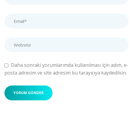
Daha sonraki yorumlarımda kullanılması için adım, e-
posta adresim ve site adresim bu tarayıcıya kaydedilsin.