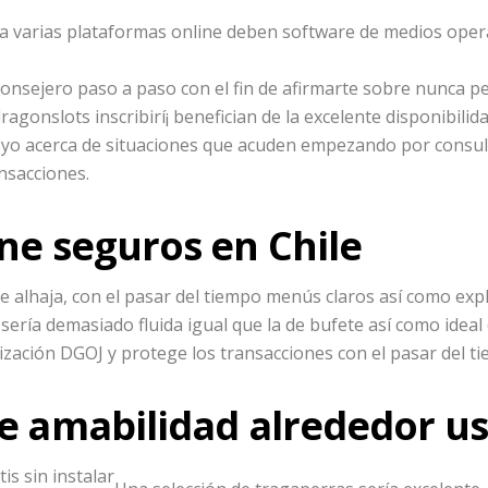
ca varias plataformas online deben software de medios ope
consejero paso a paso con el fin de afirmarte sobre nunca p
agonslots inscribirí¡ benefician de la excelente disponibili
poyo acerca de situaciones que acuden empezando por consul
nsacciones.
ne seguros en Chile
e alhaja, con el pasar del tiempo menús claros así­ como exp
erí­a demasiado fluida igual que la de bufete así­ como idea
ización DGOJ y protege los transacciones con el pasar del t
de amabilidad alrededor u