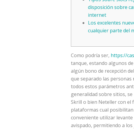
disposición sobre ca
internet
Los excelentes nuev
cualquier parte del
Como podrí­a ser,
https://c
tanque, estando algunos de 
algún bono de recepción del
que separado las personas r
todos estos parámetros ante
generalidad sobre sitios, se
Skrill o bien Neteller con el
plataformas cual posibilitan
conveniente utilizar levante
avispado, permitiendo a los 