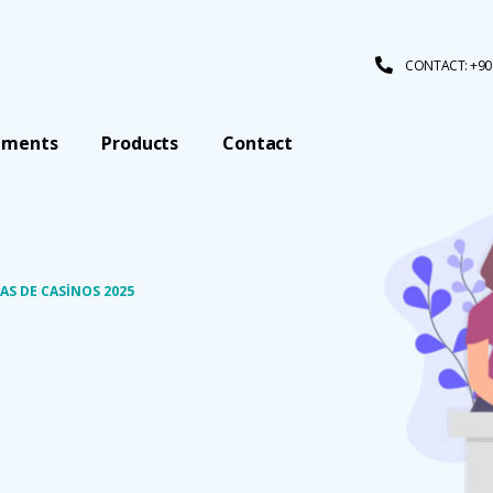
CONTACT: +90 
tments
Products
Contact
AS DE CASINOS 2025