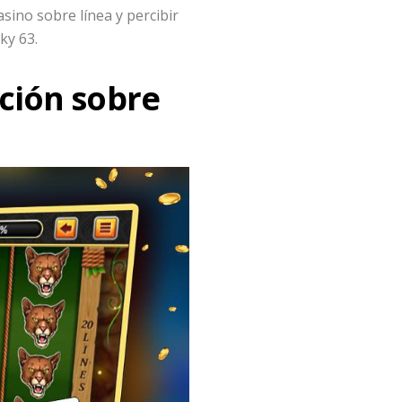
sino sobre línea y percibir
ky 63.
ición sobre