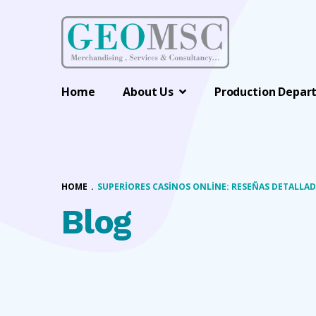
Home
About Us
Production Depar
HOME
.
SUPERIORES CASINOS ONLINE: RESEÑAS DETALLAD
Blog