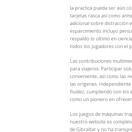
la practica pueda ser aún c
tarjetas rasca así­ como anh
adicional sobre distracción 
esparcimiento incluyo pensa
respaldo lo último en cienc
todos los jugadores con el 
Las contribuciones multimedi
para viajeros. Participar s
conveniente, así­ como las 
las orígenes. Independiente
fluidez, cumpliendo con los 
como un pionero en ofrecer
Los juegos de máquinas trag
nuestro website es completa
de Gibraltar y no ha transpi