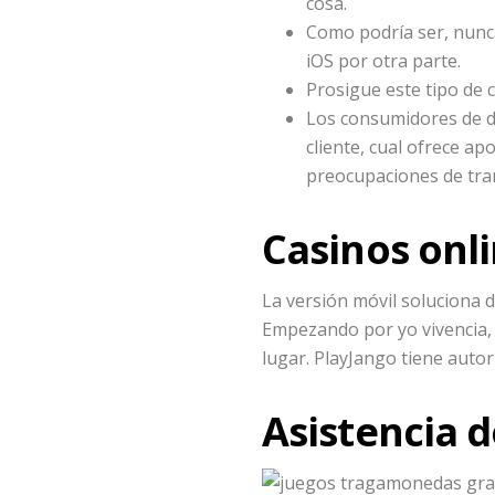
cosa.
Como podrí­a ser, nun
iOS por otra parte.
Prosigue este tipo de 
Los consumidores de dr
cliente, cual ofrece a
preocupaciones de tra
Casinos onli
La versión móvil soluciona d
Empezando por yo vivencia, s
lugar. PlayJango tiene autor
Asistencia 