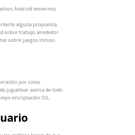
rativos Android movernos
erderte alguna propuesta.
dad sobre trabajo alrededor
tas sobre juegos incluso
loración por cotas.
l de juguetear acerca de todo
iempo encriptación SSL.
suario