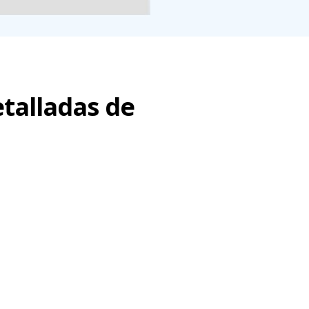
talladas de