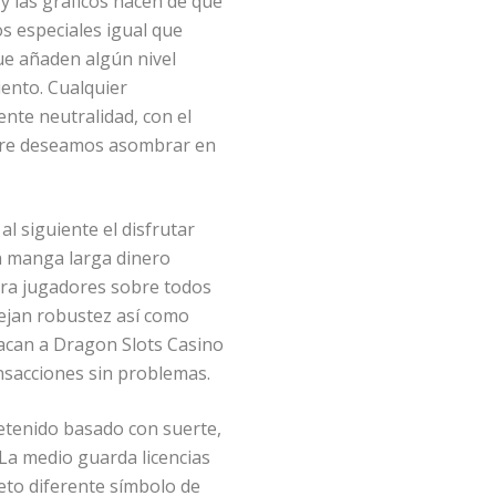
 y las gráficos hacen de que
s especiales igual que
que añaden algún nivel
iento. Cualquier
nte neutralidad, con el
empre deseamos asombrar en
l siguiente el disfrutar
on manga larga dinero
ara jugadores sobre todos
ejan robustez así­ como
stacan a Dragon Slots Casino
nsacciones sin problemas.
etenido basado con suerte,
La medio guarda licencias
leto diferente símbolo de