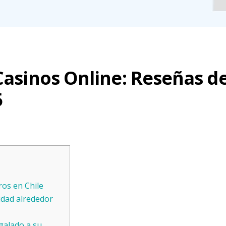
Casinos Online: Reseñas de
5
ros en Chile
idad alrededor
galado a su