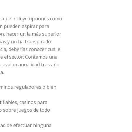
o, que incluye opciones como
ien pueden aspirar para
n, hacer un la más superior
ias y no ha transpirado
cia, deberías conocer cual el
e el sector. Contamos una
 avalan anualidad tras año.
a.
rminos reguladores o bien
 fiables, casinos para
o sobre juegos de todo
dad de efectuar ninguna