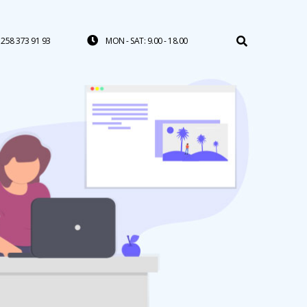
258 373 91 93
MON - SAT: 9.00 - 18.00