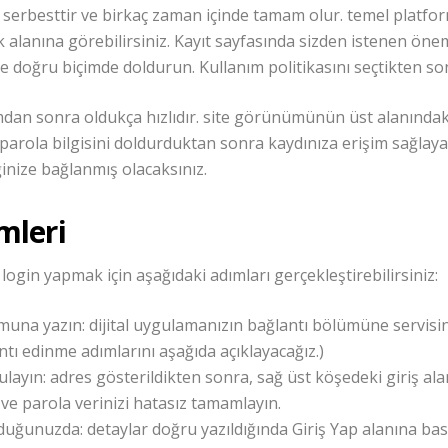
erbesttir ve birkaç zaman içinde tamam olur. temel platfor
alanına görebilirsiniz. Kayıt sayfasında sizden istenen önemli
m ve doğru biçimde doldurun. Kullanım politikasını seçtikten so
lımdan sonra oldukça hızlıdır. site görünümünün üst alanındak
parola bilgisini doldurduktan sonra kaydınıza erişim sağlayabi
ğinize bağlanmış olacaksınız.
mleri
login yapmak için aşağıdaki adımları gerçekleştirebilirsiniz:
na yazın: dijital uygulamanızın bağlantı bölümüne servisin
tı edinme adımlarını aşağıda açıklayacağız.)
ulayın: adres gösterildikten sonra, sağ üst köşedeki giriş a
ve parola verinizi hatasız tamamlayın.
uğunuzda: detaylar doğru yazıldığında Giriş Yap alanına bas