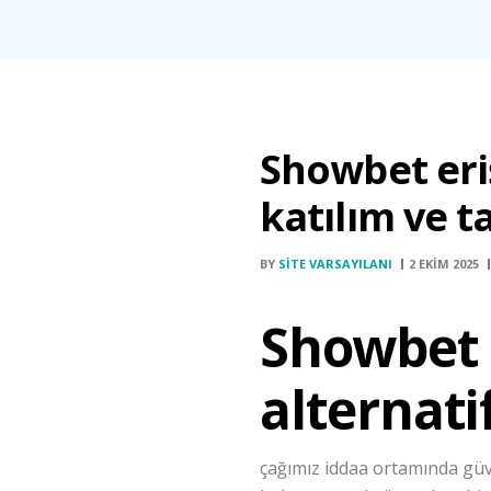
Showbet eriş
katılım ve ta
BY
SITE VARSAYILANI
2 EKIM 2025
Showbet e
alternati
çağımız iddaa ortamında güven