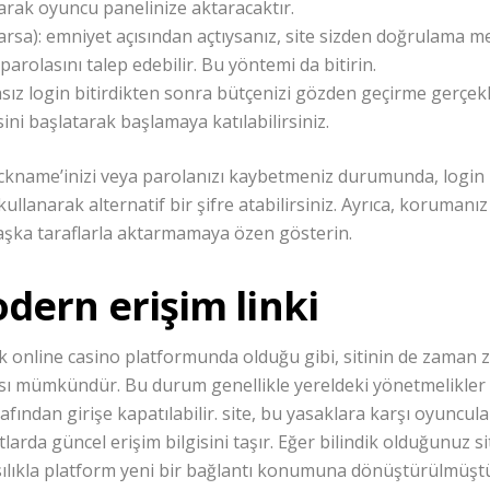
larak oyuncu panelinize aktaracaktır.
(varsa): emniyet açısından açtıysanız, site sizden doğrulama me
rolasını talep edebilir. Bu yöntemi da bitirin.
sız login bitirdikten sonra bütçenizi gözden geçirme gerçekleş
ni başlatarak başlamaya katılabilirsiniz.
nickname’inizi veya parolanızı kaybetmeniz durumunda, login
lanarak alternatif bir şifre atabilirsiniz. Ayrıca, korumanız i
başka taraflarla aktarmamaya özen gösterin.
dern erişim linki
k online casino platformunda olduğu gibi, sitinin de zama
sı mümkündür. Bu durum genellikle yereldeki yönetmelikler
fından girişe kapatılabilir. site, bu yasaklara karşı oyuncul
otlarda güncel erişim bilgisini taşır. Eğer bilindik olduğunuz s
sılıkla platform yeni bir bağlantı konumuna dönüştürülmüştü