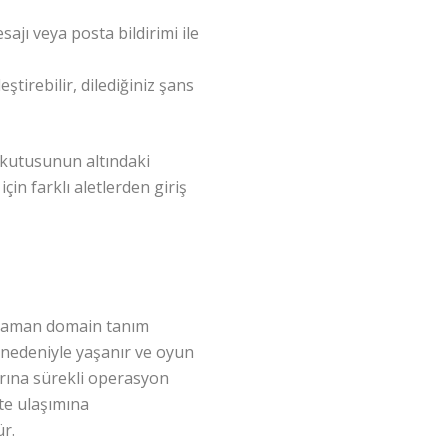
sajı veya posta bildirimi ile
tirebilir, dilediğiniz şans
 kutusunun altındaki
çin farklı aletlerden giriş
n zaman domain tanım
 nedeniyle yaşanır ve oyun
arına sürekli operasyon
ite ulaşımına
r.