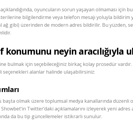
si açıklandığında, oyuncuların sorun yaşayan olmaması için bu ve
şterilerine bilgilendirme veya telefon mesajı yoluyla bildirim
l ağ gibi) üzerinden de modern adres bildirilir. Bu yüzden, ser
idir.
if konumunu neyin aracılığıyla u
ne bulmak için seçebileceğiniz birkaç kolay prosedür vardır.
i seçenekleri alanlar halinde ulaşabilirsiniz:
ımları
es başta olmak üzere toplumsal medya kanallarında düzenli ol
 Showbet’in Twitter’daki açıklamalarını izleyerek yeni adres ad
ında da bu tip güncellemeler istikrarlı sunulur.