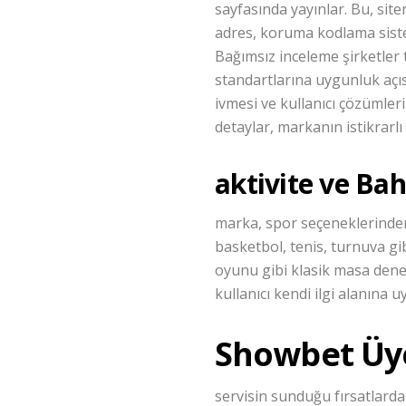
sayfasında yayınlar. Bu, site
adres, koruma kodlama siste
Bağımsız inceleme şirketler 
standartlarına uygunluk açı
ivmesi ve kullanıcı çözümler
detaylar, markanın istikrarl
aktivite ve Bah
marka, spor seçeneklerinde
basketbol, tenis, turnuva gib
oyunu gibi klasik masa dene
kullanıcı kendi ilgi alanına 
Showbet Üyel
servisin sunduğu fırsatlarda