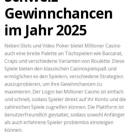
Gewinnchancen
im Jahr 2025
Neben Slots und Video Poker bietet Millioner Casino
auch eine breite Palette an Tischspielen wie Baccarat,
Craps und verschiedene Varianten von Roulette. Diese
Spiele bieten den klassischen Casinospielspaß und
ermöglichen es den Spielern, verschiedene Strategien
auszuprobieren, um ihre Gewinnchancen zu
maximieren. Der Login bei Millioner Casino ist einfach
und schnell, sodass Spieler direkt auf ihr Konto und die
zahlreichen Spiele zugreifen können. Die Plattform ist
benutzerfreundlich gestaltet, sodass sowohl Anfänger
als auch erfahrene Spieler problemlos einsteigen
können.