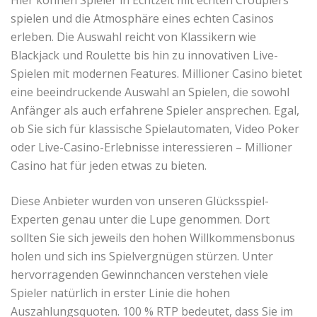
Hier können Spieler in Echtzeit mit echten Croupiers
spielen und die Atmosphäre eines echten Casinos
erleben. Die Auswahl reicht von Klassikern wie
Blackjack und Roulette bis hin zu innovativen Live-
Spielen mit modernen Features. Millioner Casino bietet
eine beeindruckende Auswahl an Spielen, die sowohl
Anfänger als auch erfahrene Spieler ansprechen. Egal,
ob Sie sich für klassische Spielautomaten, Video Poker
oder Live-Casino-Erlebnisse interessieren – Millioner
Casino hat für jeden etwas zu bieten.
Diese Anbieter wurden von unseren Glücksspiel-
Experten genau unter die Lupe genommen. Dort
sollten Sie sich jeweils den hohen Willkommensbonus
holen und sich ins Spielvergnügen stürzen. Unter
hervorragenden Gewinnchancen verstehen viele
Spieler natürlich in erster Linie die hohen
Auszahlungsquoten. 100 % RTP bedeutet, dass Sie im