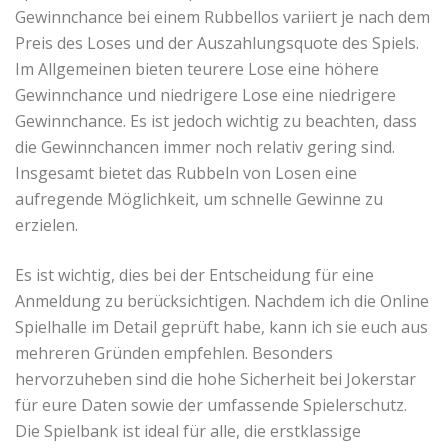
Gewinnchance bei einem Rubbellos variiert je nach dem
Preis des Loses und der Auszahlungsquote des Spiels.
Im Allgemeinen bieten teurere Lose eine höhere
Gewinnchance und niedrigere Lose eine niedrigere
Gewinnchance. Es ist jedoch wichtig zu beachten, dass
die Gewinnchancen immer noch relativ gering sind.
Insgesamt bietet das Rubbeln von Losen eine
aufregende Möglichkeit, um schnelle Gewinne zu
erzielen.
Es ist wichtig, dies bei der Entscheidung für eine
Anmeldung zu berücksichtigen. Nachdem ich die Online
Spielhalle im Detail geprüft habe, kann ich sie euch aus
mehreren Gründen empfehlen. Besonders
hervorzuheben sind die hohe Sicherheit bei Jokerstar
für eure Daten sowie der umfassende Spielerschutz.
Die Spielbank ist ideal für alle, die erstklassige