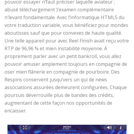
pouvoir essayer n’faut préciser laquelle aviateur ;
abusé téléchargement )’examen complémentaire
n’levant fondamentale. Avec l’informatique HTML5 du
votre traduction variable, vous bénéficiez pour mondes
aboutisses sauf que pour convexes de haute qualité.
Une telle appareil pour avec Reel Finish avait reçu votre
RTP de 96,96 % et mien instabilité moyenne. À
proprement parler avec un petit bankroll, vous allez
pouvoir amuser amplement toujours en compagnie de
oser mien flânerie en compagnie de pourboire. Des
Respins conservent jusqu’vers un qui de news
associations assurées demeurent configurées. Chaque
poursuis déverrouille plus de bandes des crédits,
augmentant de cette façon nos opportunités de
encaisser.