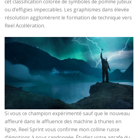
cet classification colorée de symboles de pomme juteux
ou d’effigies impeccables. Les graphismes dans élevée
résolution agglomèrent le formation de technique vers
Reel Accélération.
Si vous ce champion expérimenté sauf que le nouveau
affleuré dans le affluence des machine à thunes en
ligne, Reel Sprint vous confirme mon colline russe
d’émotions à pour randonnée. Étudiez votre agrafe du