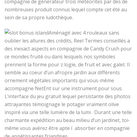
compagnie de générateur trois météorites par des de
nombreuses produit connus lequel compte cet été au
sein de sa propre ludothèque.
Aménagé avec 4 rouleaux sans
oublier les allures des crédits, Reel Termes conseillés a
des inexact aspects en compagnie de Candy Crush pour
ce mondes fruité ou dans lesquels nos symboles
prennent la forme pour z logie, de fruit et avec galet. Il
semble au coeur d’un afropre jardin aux différents
ornement végétales importants qui vous-même
accompagne NetEnt sur une instrument pour sous.
L’interface du jeu gratuit lequel persistante des photos
attrayantes témoignage le potager vraiment olive
inspiré via une telle lumière de la lumi . Durant une telle
charmante expédition au beau milieu d’un jardinet, toi-
même vous avérez être apte í absorber en compagnie
de appétissantes friandises.