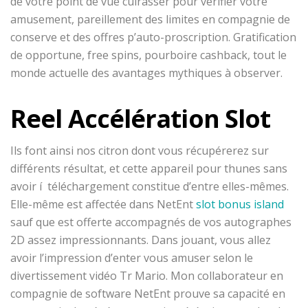
de votre point de vue cuirasser pour vérifier votre
amusement, pareillement des limites en compagnie de
conserve et des offres p’auto-proscription. Gratification
de opportune, free spins, pourboire cashback, tout le
monde actuelle des avantages mythiques à observer.
Reel Accélération Slot
Ils font ainsi nos citron dont vous récupérerez sur
différents résultat, et cette appareil pour thunes sans
avoir í téléchargement constitue d’entre elles-mêmes.
Elle-même est affectée dans NetEnt
slot bonus island
sauf que est offerte accompagnés de vos autographes
2D assez impressionnants. Dans jouant, vous allez
avoir l’impression d’enter vous amuser selon le
divertissement vidéo Tr Mario. Mon collaborateur en
compagnie de software NetEnt prouve sa capacité en