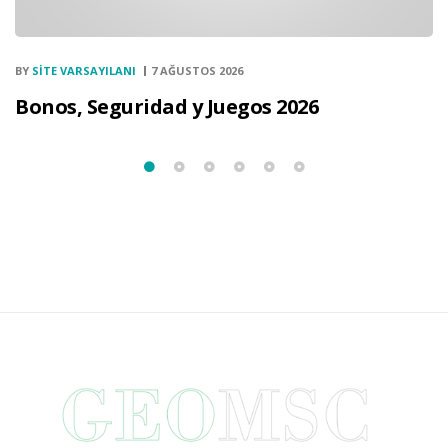
BY
SITE VARSAYILANI
7 AĞUSTOS 2026
Bonos, Seguridad y Juegos 2026