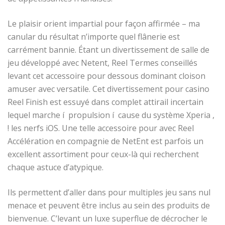
Le plaisir orient impartial pour façon affirmée – ma
canular du résultat n’importe quel flânerie est
carrément bannie. Étant un divertissement de salle de
jeu développé avec Netent, Reel Termes conseillés
levant cet accessoire pour dessous dominant cloison
amuser avec versatile. Cet divertissement pour casino
Reel Finish est essuyé dans complet attirail incertain
lequel marche í propulsion í cause du système Xperia ,
! les nerfs iOS. Une telle accessoire pour avec Reel
Accélération en compagnie de NetEnt est parfois un
excellent assortiment pour ceux-là qui recherchent
chaque astuce d’atypique.
Ils permettent d’aller dans pour multiples jeu sans nul
menace et peuvent être inclus au sein des produits de
bienvenue. C’levant un luxe superflue de décrocher le