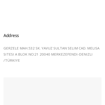
Address
GERZELE MAH.532 SK. YAVUZ SULTAN SELIM CAD. MELISA
SITESI A BLOK NO:21 20040 MERKEZEFENDI-DENIZLI
/TÜRKIYE