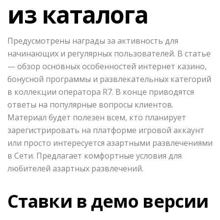
из каталога
Предусмотрены награды за активность для
начинающих и регулярных пользователей. В статье
— обзор основных особенностей интернет казино,
бонусной программы и развлекательных категорий
в коллекции оператора R7. В конце приводятся
ответы на популярные вопросы клиентов.
Материал будет полезен всем, кто планирует
зарегистрировать на платформе игровой аккаунт
или просто интересуется азартными развлечениями
в Сети. Предлагает комфортные условия для
любителей азартных развлечений.
Ставки в демо версии