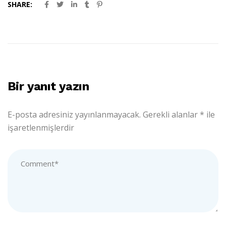
SHARE:
Bir yanıt yazın
E-posta adresiniz yayınlanmayacak.
Gerekli alanlar
*
ile
işaretlenmişlerdir