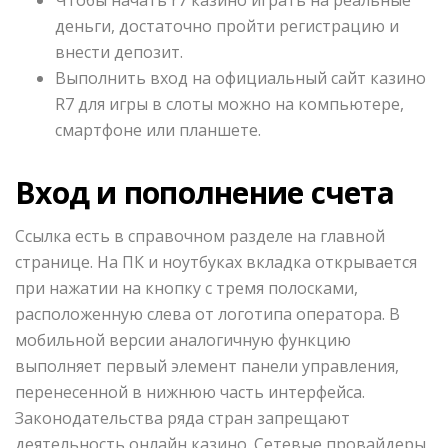
Чтобы начать r7 казино играть на реальные
деньги, достаточно пройти регистрацию и
внести депозит.
Выполнить вход на официальный сайт казино
R7 для игры в слоты можно на компьютере,
смартфоне или планшете.
Вход и пополнение счета
Ссылка есть в справочном разделе на главной
странице. На ПК и ноутбуках вкладка открывается
при нажатии на кнопку с тремя полосками,
расположенную слева от логотипа оператора. В
мобильной версии аналогичную функцию
выполняет первый элемент панели управления,
перенесенной в нижнюю часть интерфейса.
Законодательства ряда стран запрещают
деятельность онлайн казино. Сетевые провайдеры