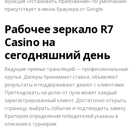
Функция «Установить приложение» по умолчанию
присутствует в меню браузера от Google.
Рабочее зеркало R7
Casino на
сегодняшний день
Ведущие прямых трансляций — профессиональные
крупье. Дилеры принимают ставки, объявляют
результаты и поддерживают диалог с клиентами.
Претендовать на долю от пула может каждый
зарегистрированный клиент. Достаточно открыть
страницу, выбрать событие и подтвердить заявку.
Критерии определения победителей указаны в
описании к турнирам.