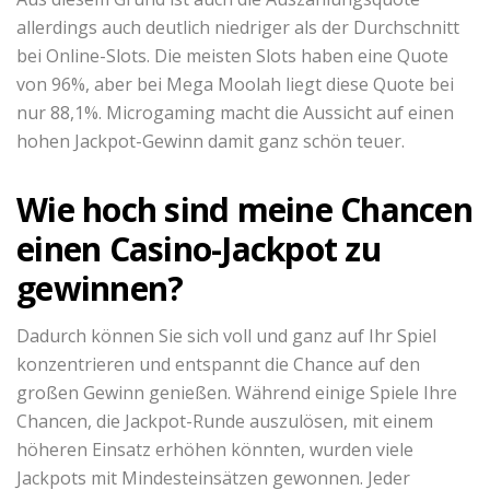
allerdings auch deutlich niedriger als der Durchschnitt
bei Online-Slots. Die meisten Slots haben eine Quote
von 96%, aber bei Mega Moolah liegt diese Quote bei
nur 88,1%. Microgaming macht die Aussicht auf einen
hohen Jackpot-Gewinn damit ganz schön teuer.
Wie hoch sind meine Chancen
einen Casino-Jackpot zu
gewinnen?
Dadurch können Sie sich voll und ganz auf Ihr Spiel
konzentrieren und entspannt die Chance auf den
großen Gewinn genießen. Während einige Spiele Ihre
Chancen, die Jackpot-Runde auszulösen, mit einem
höheren Einsatz erhöhen könnten, wurden viele
Jackpots mit Mindesteinsätzen gewonnen. Jeder