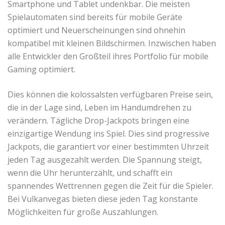
Smartphone und Tablet undenkbar. Die meisten
Spielautomaten sind bereits für mobile Geräte
optimiert und Neuerscheinungen sind ohnehin
kompatibel mit kleinen Bildschirmen. Inzwischen haben
alle Entwickler den Großteil ihres Portfolio für mobile
Gaming optimiert.
Dies können die kolossalsten verfügbaren Preise sein,
die in der Lage sind, Leben im Handumdrehen zu
verändern. Tägliche Drop-Jackpots bringen eine
einzigartige Wendung ins Spiel. Dies sind progressive
Jackpots, die garantiert vor einer bestimmten Uhrzeit
jeden Tag ausgezahlt werden. Die Spannung steigt,
wenn die Uhr herunterzählt, und schafft ein
spannendes Wettrennen gegen die Zeit für die Spieler.
Bei Vulkanvegas bieten diese jeden Tag konstante
Möglichkeiten für große Auszahlungen.