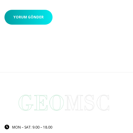
MON – SAT: 9.00 – 18.00