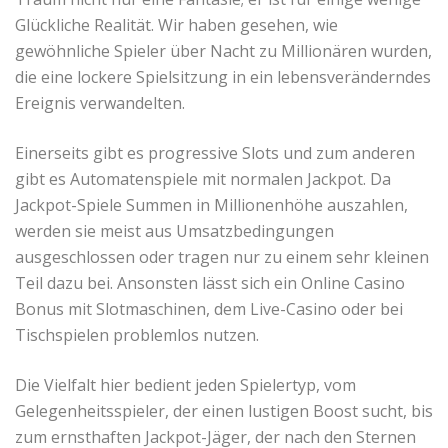
Glückliche Realität. Wir haben gesehen, wie
gewöhnliche Spieler über Nacht zu Millionären wurden,
die eine lockere Spielsitzung in ein lebensveränderndes
Ereignis verwandelten.
Einerseits gibt es progressive Slots und zum anderen
gibt es Automatenspiele mit normalen Jackpot. Da
Jackpot-Spiele Summen in Millionenhöhe auszahlen,
werden sie meist aus Umsatzbedingungen
ausgeschlossen oder tragen nur zu einem sehr kleinen
Teil dazu bei. Ansonsten lässt sich ein Online Casino
Bonus mit Slotmaschinen, dem Live-Casino oder bei
Tischspielen problemlos nutzen.
Die Vielfalt hier bedient jeden Spielertyp, vom
Gelegenheitsspieler, der einen lustigen Boost sucht, bis
zum ernsthaften Jackpot-Jäger, der nach den Sternen