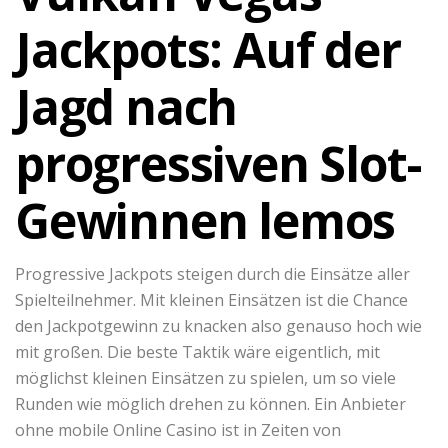
Jackpots: Auf der
Jagd nach
progressiven Slot-
Gewinnen lemos
Progressive Jackpots steigen durch die Einsätze aller
Spielteilnehmer. Mit kleinen Einsätzen ist die Chance
den Jackpotgewinn zu knacken also genauso hoch wie
mit großen. Die beste Taktik wäre eigentlich, mit
möglichst kleinen Einsätzen zu spielen, um so viele
Runden wie möglich drehen zu können. Ein Anbieter
ohne mobile Online Casino ist in Zeiten von