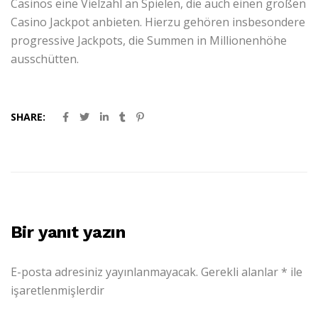
Casinos eine Vielzahl an Spielen, die auch einen großen
Casino Jackpot anbieten. Hierzu gehören insbesondere
progressive Jackpots, die Summen in Millionenhöhe
ausschütten.
SHARE:
Bir yanıt yazın
E-posta adresiniz yayınlanmayacak.
Gerekli alanlar
*
ile
işaretlenmişlerdir