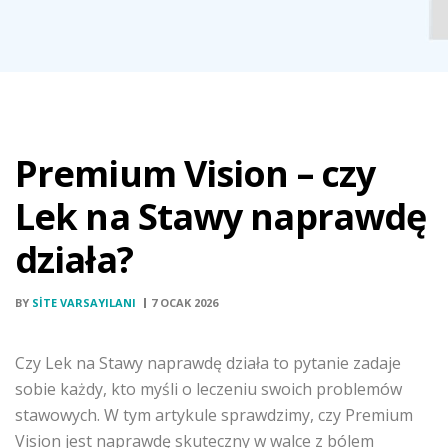
Premium Vision – czy
Lek na Stawy naprawdę
działa?
BY
SITE VARSAYILANI
7 OCAK 2026
Czy Lek na Stawy naprawdę działa to pytanie zadaje
sobie każdy, kto myśli o leczeniu swoich problemów
stawowych. W tym artykule sprawdzimy, czy Premium
Vision jest naprawdę skuteczny w walce z bólem