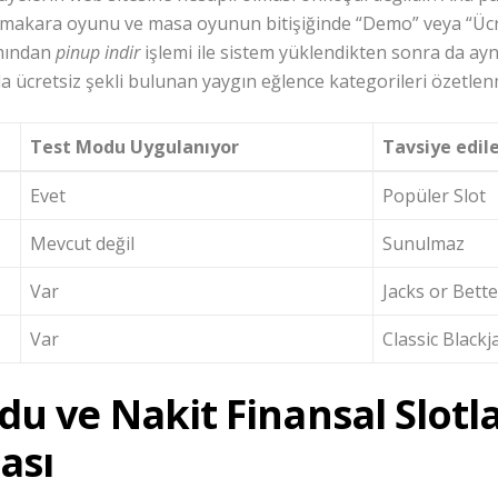
 makara oyunu ve masa oyunun bitişiğinde “Demo” veya “Ücre
ımından
pinup indir
işlemi ile sistem yüklendikten sonra da ayn
 ücretsiz şekli bulunan yaygın eğlence kategorileri özetlenm
Test Modu Uygulanıyor
Tavsiye edi
Evet
Popüler Slot
Mevcut değil
Sunulmaz
Var
Jacks or Bette
Var
Classic Blackj
 ve Nakit Finansal Slotla
ası