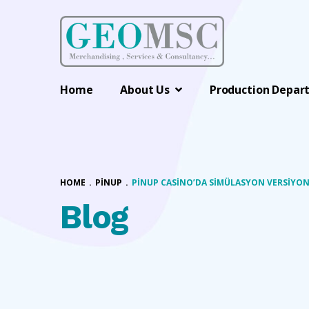
Home
About Us
Production Depar
HOME
.
PINUP
.
PINUP CASINO’DA SIMÜLASYON VERSIYONU
Blog