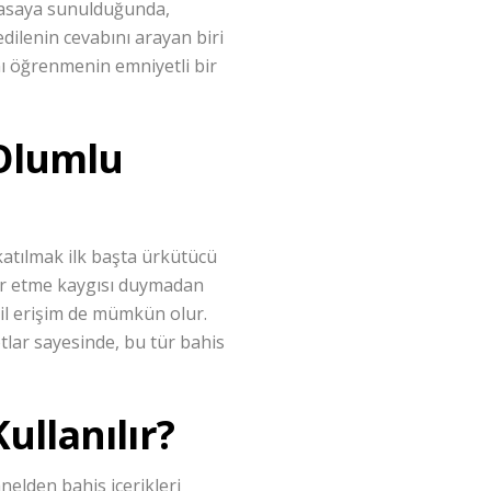
piyasaya sunulduğunda,
ilenin cevabını arayan biri
nı öğrenmenin emniyetli bir
 Olumlu
katılmak ilk başta ürkütücü
ar etme kaygısı duymadan
l erişim de mümkün olur.
lar sayesinde, bu tür bahis
ullanılır?
nelden bahis içerikleri