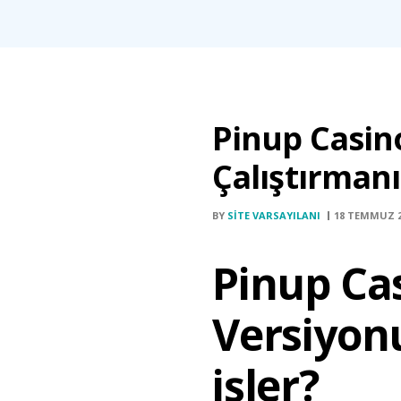
Pinup Casin
Çalıştırmanın
BY
SITE VARSAYILANI
18 TEMMUZ 2
Pinup Ca
Versiyonu
işler?