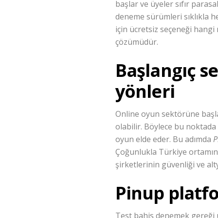
başlar ve üyeler sıfır parasa
deneme sürümleri sıklıkla h
için ücretsiz seçeneği hang
çözümüdür.
Başlangıç s
yönleri
Online oyun sektörüne başlan
olabilir. Böylece bu noktada
oyun elde eder. Bu adımda
P
Çoğunlukla Türkiye ortamı
şirketlerinin güvenliği ve alt
Pinup platfo
Test bahis denemek gereği üy