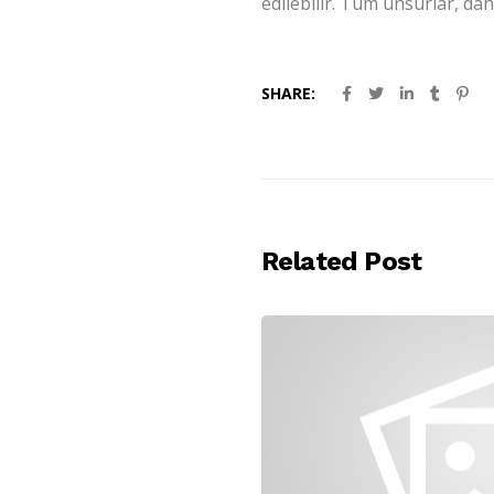
edilebilir. Tüm unsurlar, d
SHARE:
Related Post