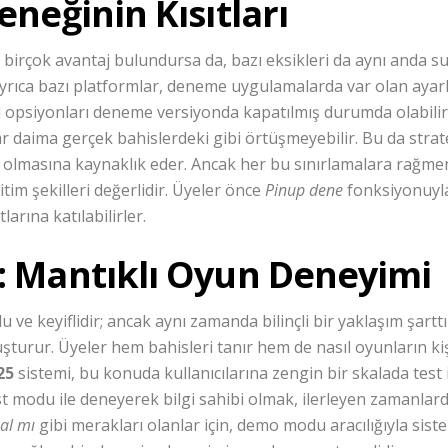
eneğinin Kısıtları
rçok avantaj bulundursa da, bazı eksikleri da aynı anda suna
yrıca bazı platformlar, deneme uygulamalarda var olan ayarl
ül opsiyonları deneme versiyonda kapatılmış durumda olabilir
lar daima gerçek bahislerdeki gibi örtüşmeyebilir. Bu da str
olmasına kaynaklık eder. Ancak her bu sınırlamalara rağmen,
ğitim şekilleri değerlidir. Üyeler önce
Pinup dene
fonksiyonuyla 
arına katılabilirler.
: Mantıklı Oyun Deneyimi
u ve keyiflidir; ancak aynı zamanda bilinçli bir yaklaşım şart
oluşturur. Üyeler hem bahisleri tanır hem de nasıl oyunların k
25
sistemi, bu konuda kullanıcılarına zengin bir skalada test
modu ile deneyerek bilgi sahibi olmak, ilerleyen zamanlarda 
al mı
gibi merakları olanlar için, demo modu aracılığıyla sistem