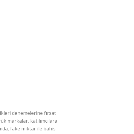
ikleri denemelerine fırsat
ük markalar, katılımcılara
da, fake miktar ile bahis