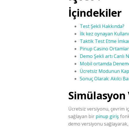
İçindekiler
Test Şekli Hakkında?
İlk kez oynayan Kullanı
Taktik Test Etme İmka
Pinup Casino Ortamlar
Demo Şekli artı Canlı N
Mobil ortamda Denem
Ücretsiz Modunun Ka
Sonuç Olarak: Akılcı B
Simülasyon 
Ücretsiz versiyonu, çevrim iç
sağlayan bir
pinup giriş
fonk
demo versiyonu sağlayarak, 