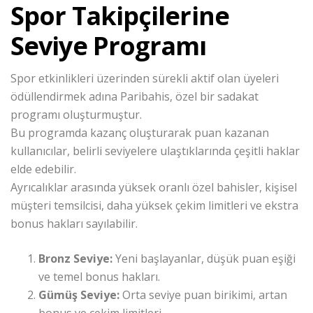
Spor Takipçilerine
Seviye Programı
Spor etkinlikleri üzerinden sürekli aktif olan üyeleri
ödüllendirmek adına Paribahis, özel bir sadakat
programı oluşturmuştur.
Bu programda kazanç oluşturarak puan kazanan
kullanıcılar, belirli seviyelere ulaştıklarında çeşitli haklar
elde edebilir.
Ayrıcalıklar arasında yüksek oranlı özel bahisler, kişisel
müşteri temsilcisi, daha yüksek çekim limitleri ve ekstra
bonus hakları sayılabilir.
Bronz Seviye:
Yeni başlayanlar, düşük puan eşiği
ve temel bonus hakları.
Gümüş Seviye:
Orta seviye puan birikimi, artan