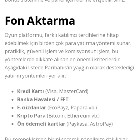
Fon Aktarma
Oyun platformu, farklı katılımcı tercihlerine hitap
edebilmek için birden çok para yatırma yöntemi sunar.
pratiklik, güvenli işlem ve komisyonsuz işlem, bu
yöntemlerde dikkate alınan en önemli kriterlerdir.
Aşağıdaki listede Paribahis’in yaygın olarak desteklediği
yatırım yöntemleri yer alır:
Kredi Kartı
(Visa, MasterCard)
Banka Havalesi / EFT
E-cüzdanlar
(EcoPayz, Papara vb.)
Kripto Para
(Bitcoin, Ethereum vb.)
Ön ödemeli kartlar
(Paykasa, AstroPay)
Bu seçeneklerden birini seçerek panelinize dakikalar