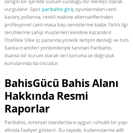
zengin bir içerikte sunum sunduğu bir merkez olarak
vurgulanır. Spor
paribahis giriş
oyunlarından canlı
kazanç yollarına, renkli makine alternatiflerinden
profesyonel canlı masa başı servislerine kadar farklı ilgi
tercihlerine sahip müşterileri kendine kazandırır.
Özellikle Ülke içi pazarına yönelik iletişim desteği ve hızlı
banka transferi yöntemleriyle tanınan Paribahis,
lisanslı bir kurum olarak veri koruma ve doğruluk
konularında da öncüdür.
BahisGücü Bahis Alanı
Hakkında Resmi
Raporlar
Paribahis, evrensel standartlara uygun ruhsatlı bir yapı
altında faaliyet gösterir. Bu sayede, kullanıcılarına adil