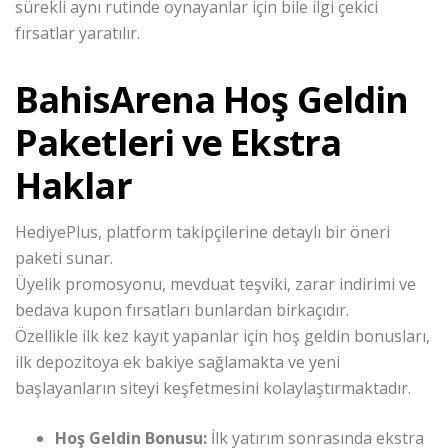
sürekli aynı rutinde oynayanlar için bile ilgi çekici
fırsatlar yaratılır.
BahisArena Hoş Geldin
Paketleri ve Ekstra
Haklar
HediyePlus, platform takipçilerine detaylı bir öneri
paketi sunar.
Üyelik promosyonu, mevduat teşviki, zarar indirimi ve
bedava kupon fırsatları bunlardan birkaçıdır.
Özellikle ilk kez kayıt yapanlar için hoş geldin bonusları,
ilk depozitoya ek bakiye sağlamakta ve yeni
başlayanların siteyi keşfetmesini kolaylaştırmaktadır.
Hoş Geldin Bonusu:
İlk yatırım sonrasında ekstra