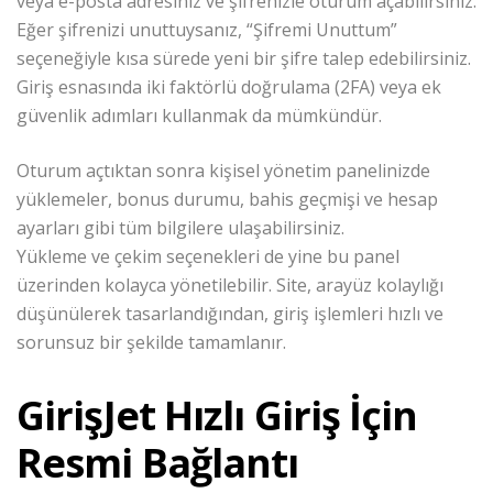
veya e-posta adresiniz ve şifrenizle oturum açabilirsiniz.
Eğer şifrenizi unuttuysanız, “Şifremi Unuttum”
seçeneğiyle kısa sürede yeni bir şifre talep edebilirsiniz.
Giriş esnasında iki faktörlü doğrulama (2FA) veya ek
güvenlik adımları kullanmak da mümkündür.
Oturum açtıktan sonra kişisel yönetim panelinizde
yüklemeler, bonus durumu, bahis geçmişi ve hesap
ayarları gibi tüm bilgilere ulaşabilirsiniz.
Yükleme ve çekim seçenekleri de yine bu panel
üzerinden kolayca yönetilebilir. Site, arayüz kolaylığı
düşünülerek tasarlandığından, giriş işlemleri hızlı ve
sorunsuz bir şekilde tamamlanır.
GirişJet Hızlı Giriş İçin
Resmi Bağlantı