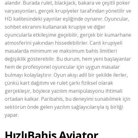
alandır. Burada rulet, blackjack, bakara ve çeşitli poker
varyasyonları, gerçek krupiyeler tarafından yönetilir ve
HD kalitesindeki yayınlar eşliğinde oynanır. Oyuncular,
sohbet ekranını kullanarak krupiye ve diğer
oyuncularla etkileşime geçebilir, gerçek bir kumarhane
atmosferini yakından hissedebilirler. Canlı krupiyeli
masalarda minimum ve maksimum bahis limitleri
değişiklik gösterebilir. Bu durum, hem yeni başlayanlar
hem de profesyonel oyuncular için uygun masalar
bulmayı kolaylaştırır. Oyun akışı adil bir şekilde ilerler,
çünkü kart dağıtımı ve rulet çarkı fiziksel olarak
gerçekleşir, böylece yazılım manipülasyonu ihtimali
ortadan kalkar. Paribahis, bu deneyimi sunabilmek için
sektörün önde gelen yazılım sağlayıcılarıyla iş birliği
yapar.
HızlıBahis Aviator