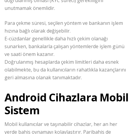
doğrulanmış olması (KYC süreci) gerekliliğini
unutmamak önemlidir.
Para çekme süresi, seçilen yöntem ve bankanın işlem
hızına bağlı olarak değişebilir.
E-cüzdanlar genellikle daha hızlı çekim olanağı
sunarken, bankalarla çalışan yöntemlerde işlem günü
ve saati önem kazanır.
Doğrulanmış hesaplarda çekim limitleri daha esnek
olabilmekte, bu da kullanıcıların rahatlıkla kazançlarını
geri almasına olanak tanımaktadır.
Android Cihazlara Mobil
Sistem
Mobil kullanıcılar ve taşınabilir cihazlar, her an her
yerde bahis oynamayı kolaylaştırır. Paribahis de