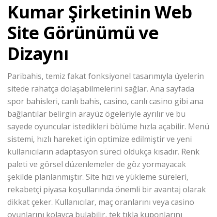
Kumar Şirketinin Web
Site Görünümü ve
Dizaynı
Paribahis, temiz fakat fonksiyonel tasarımıyla üyelerin
sitede rahatça dolaşabilmelerini sağlar. Ana sayfada
spor bahisleri, canlı bahis, casino, canlı casino gibi ana
bağlantılar belirgin arayüz ögeleriyle ayrılır ve bu
sayede oyuncular istedikleri bölüme hızla açabilir. Menü
sistemi, hızlı hareket için optimize edilmiştir ve yeni
kullanıcıların adaptasyon süreci oldukça kısadır. Renk
paleti ve görsel düzenlemeler de göz yormayacak
şekilde planlanmıştır. Site hızı ve yükleme süreleri,
rekabetçi piyasa koşullarında önemli bir avantaj olarak
dikkat çeker. Kullanıcılar, maç oranlarını veya casino
oyunlarını kolayca bulabilir, tek tıkla kuponlarını