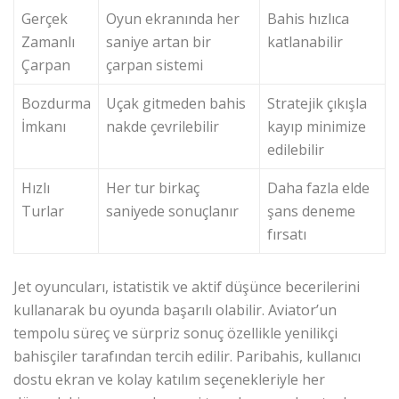
Gerçek
Oyun ekranında her
Bahis hızlıca
Zamanlı
saniye artan bir
katlanabilir
Çarpan
çarpan sistemi
Bozdurma
Uçak gitmeden bahis
Stratejik çıkışla
İmkanı
nakde çevrilebilir
kayıp minimize
edilebilir
Hızlı
Her tur birkaç
Daha fazla elde
Turlar
saniyede sonuçlanır
şans deneme
fırsatı
Jet oyuncuları, istatistik ve aktif düşünce becerilerini
kullanarak bu oyunda başarılı olabilir. Aviator’un
tempolu süreç ve sürpriz sonuç özellikle yenilikçi
bahisçiler tarafından tercih edilir. Paribahis, kullanıcı
dostu ekran ve kolay katılım seçenekleriyle her