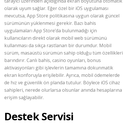
tarayıcı üzerinden açıldığında ekran boyutuna otomatik
olarak uyum sağlar. Eğer özel bir iOS uygulaması
mevcutsa, App Store politikasına uygun olarak güncel
sürümünün yüklenmesi gerekir. Bazı bahis
uygulamaları App Store’da bulunmadığı için
kullanıcıların direkt olarak mobil web sürümünü
kullanması da sıkça rastlanan bir durumdur. Mobil
sürüm, masaüstü sürümün sahip olduğu tüm özellikleri
barındırır. Canlı bahis, casino oyunları, bonus
aktivasyonları gibi işlevlerin tamamına dokunmatik
ekran konforuyla erişilebilir. Ayrıca, mobil ödemelerde
de hız ve güvenlik ön planda tutulur. Böylece iOS cihaz
sahipleri, nerede olurlarsa olsunlar anında hesaplarına
erişim sağlayabilir.
Destek Servisi