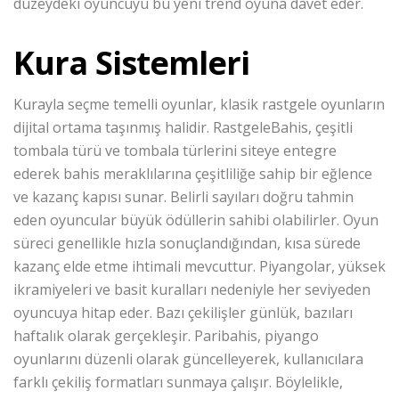
düzeydeki oyuncuyu bu yeni trend oyuna davet eder.
Kura Sistemleri
Kurayla seçme temelli oyunlar, klasik rastgele oyunların
dijital ortama taşınmış halidir. RastgeleBahis, çeşitli
tombala türü ve tombala türlerini siteye entegre
ederek bahis meraklılarına çeşitliliğe sahip bir eğlence
ve kazanç kapısı sunar. Belirli sayıları doğru tahmin
eden oyuncular büyük ödüllerin sahibi olabilirler. Oyun
süreci genellikle hızla sonuçlandığından, kısa sürede
kazanç elde etme ihtimali mevcuttur. Piyangolar, yüksek
ikramiyeleri ve basit kuralları nedeniyle her seviyeden
oyuncuya hitap eder. Bazı çekilişler günlük, bazıları
haftalık olarak gerçekleşir. Paribahis, piyango
oyunlarını düzenli olarak güncelleyerek, kullanıcılara
farklı çekiliş formatları sunmaya çalışır. Böylelikle,