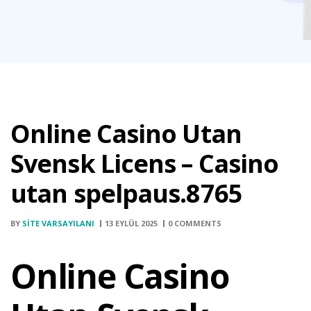
Online Casino Utan
Svensk Licens – Casino
utan spelpaus.8765
BY
SITE VARSAYILANI
13 EYLÜL 2025
0 COMMENTS
Online Casino