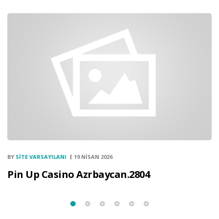
BY
SITE VARSAYILANI
19 NISAN 2026
Pin Up Casino Azrbaycan.2804