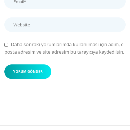
Daha sonraki yorumlarımda kullanılması için adım, e-
posta adresim ve site adresim bu tarayıcıya kaydedilsin.