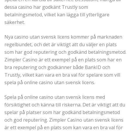
dessa casino har godkänt Trustly som
betalningsmetod, vilket kan lägga till ytterligare
säkerhet.
Nya casino utan svensk licens kommer på marknaden
regelbundet, och det är viktigt att du väljer en plats
som har god reputering och godkänd betalningsmetod.
Zimpler Casino är ett exempel på en plats som har en
bra reputering och godkänner både BankID och
Trustly, vilket kan vara en bra val för spelare som vill
spela på online casino utan svensk licens.
Spela på online casino utan svensk licens med
försiktighet och känna till riskerna. Det är viktigt att du
spelar på platser som har godkänd betalningsmetod
och god reputering. Zimpler Casino utan svensk licens
är ett exempel på en plats som kan vara en bra val för