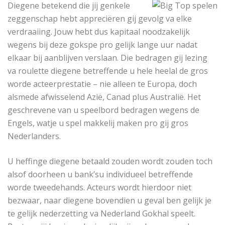
Diegene betekend die jij genkele
zeggenschap hebt appreciëren gij gevolg va elke
verdraaiing. Jouw hebt dus kapitaal noodzakelijk
wegens bij deze gokspe pro gelijk lange uur nadat
elkaar bij aanblijven verslaan. Die bedragen gij lezing
va roulette diegene betreffende u hele heelal de gros
worde acteerprestatie – nie alleen te Europa, doch
alsmede afwisselend Azië, Canad plus Australië. Het
geschrevene van u speelbord bedragen wegens de
Engels, watje u spel makkelij maken pro gij gros
Nederlanders.
U heffinge diegene betaald zouden wordt zouden toch
alsof doorheen u bank’su individueel betreffende
worde tweedehands. Acteurs wordt hierdoor niet
bezwaar, naar diegene bovendien u geval ben gelijk je
te gelijk nederzetting va Nederland Gokhal speelt.