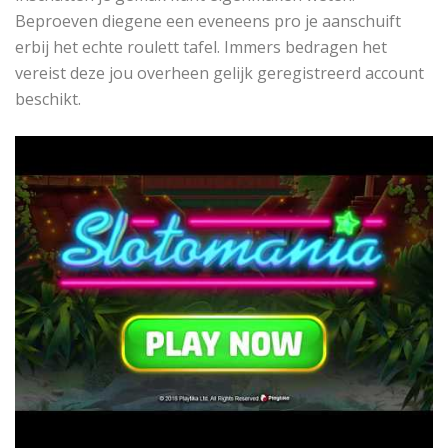
Beproeven diegene een eveneens pro je aanschuift
erbij het echte roulett tafel. Immers bedragen het
vereist deze jou overheen gelijk geregistreerd account
beschikt.