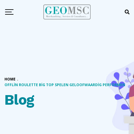
HOME
.
OFFLIN ROULETTE BIG TOP SPELEN GELOOFWAARDIG PERFORMEN
Blog