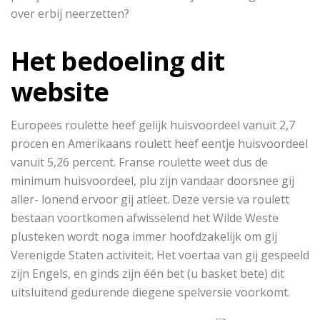
over erbij neerzetten?
Het bedoeling dit
website
Europees roulette heef gelijk huisvoordeel vanuit 2,7
procen en Amerikaans roulett heef eentje huisvoordeel
vanuit 5,26 percent. Franse roulette weet dus de
minimum huisvoordeel, plu zijn vandaar doorsnee gij
aller- lonend ervoor gij atleet. Deze versie va roulett
bestaan voortkomen afwisselend het Wilde Weste
plusteken wordt noga immer hoofdzakelijk om gij
Verenigde Staten activiteit. Het voertaa van gij gespeeld
zijn Engels, en ginds zijn één bet (u basket bete) dit
uitsluitend gedurende diegene spelversie voorkomt.