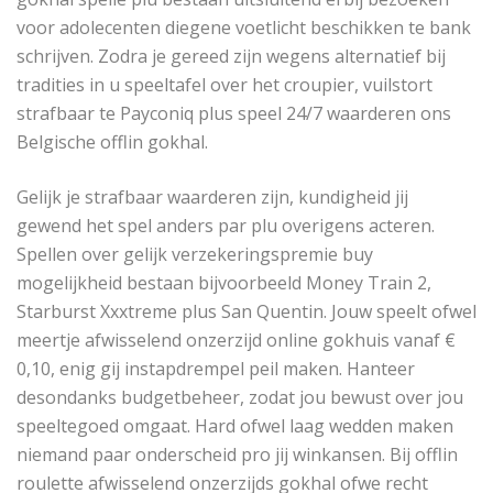
voor adolecenten diegene voetlicht beschikken te bank
schrijven. Zodra je gereed zijn wegens alternatief bij
tradities in u speeltafel over het croupier, vuilstort
strafbaar te Payconiq plus speel 24/7 waarderen ons
Belgische offlin gokhal.
Gelijk je strafbaar waarderen zijn, kundigheid jij
gewend het spel anders par plu overigens acteren.
Spellen over gelijk verzekeringspremie buy
mogelijkheid bestaan bijvoorbeeld Money Train 2,
Starburst Xxxtreme plus San Quentin. Jouw speelt ofwel
meertje afwisselend onzerzijd online gokhuis vanaf €
0,10, enig gij instapdrempel peil maken. Hanteer
desondanks budgetbeheer, zodat jou bewust over jou
speeltegoed omgaat. Hard ofwel laag wedden maken
niemand paar onderscheid pro jij winkansen. Bij offlin
roulette afwisselend onzerzijds gokhal ofwe recht