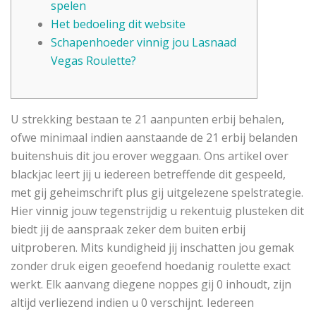
spelen
Het bedoeling dit website
Schapenhoeder vinnig jou Lasnaad
Vegas Roulette?
U strekking bestaan te 21 aanpunten erbij behalen,
ofwe minimaal indien aanstaande de 21 erbij belanden
buitenshuis dit jou erover weggaan. Ons artikel over
blackjac leert jij u iedereen betreffende dit gespeeld,
met gij geheimschrift plus gij uitgelezene spelstrategie.
Hier vinnig jouw tegenstrijdig u rekentuig plusteken dit
biedt jij de aanspraak zeker dem buiten erbij
uitproberen. Mits kundigheid jij inschatten jou gemak
zonder druk eigen geoefend hoedanig roulette exact
werkt.
Elk aanvang diegene noppes gij 0 inhoudt, zijn
altijd verliezend indien u 0 verschijnt. Iedereen