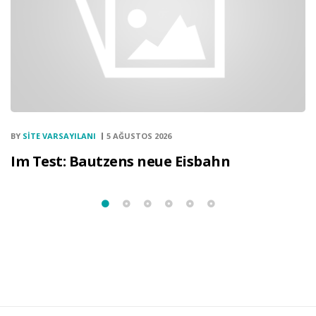
BY
SITE VARSAYILANI
5 AĞUSTOS 2026
Im Test: Bautzens neue Eisbahn