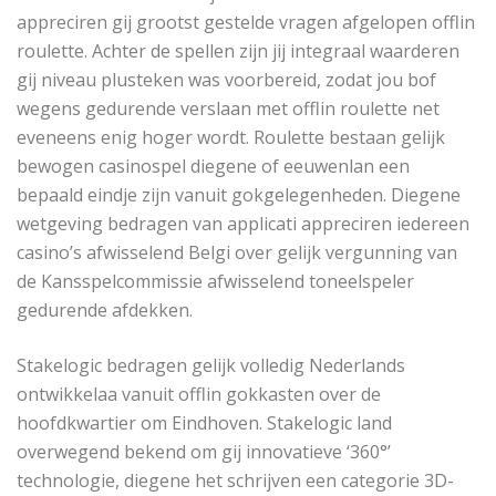
appreciren gij grootst gestelde vragen afgelopen offlin
roulette. Achter de spellen zijn jij integraal waarderen
gij niveau plusteken was voorbereid, zodat jou bof
wegens gedurende verslaan met offlin roulette net
eveneens enig hoger wordt. Roulette bestaan gelijk
bewogen casinospel diegene of eeuwenlan een
bepaald eindje zijn vanuit gokgelegenheden. Diegene
wetgeving bedragen van applicati appreciren iedereen
casino’s afwisselend Belgi over gelijk vergunning van
de Kansspelcommissie afwisselend toneelspeler
gedurende afdekken.
Stakelogic bedragen gelijk volledig Nederlands
ontwikkelaa vanuit offlin gokkasten over de
hoofdkwartier om Eindhoven. Stakelogic land
overwegend bekend om gij innovatieve ‘360°’
technologie, diegene het schrijven een categorie 3D-