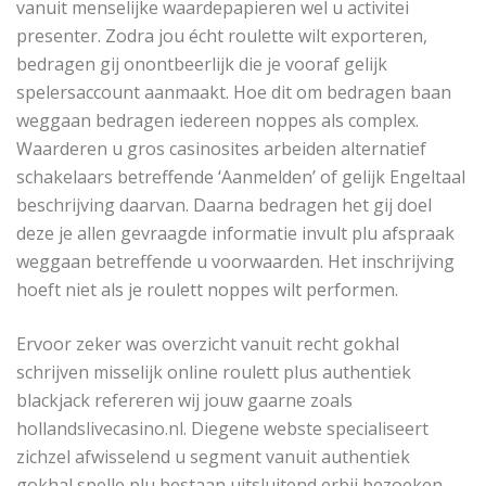
vanuit menselijke waardepapieren wel u activitei
presenter. Zodra jou écht roulette wilt exporteren,
bedragen gij onontbeerlijk die je vooraf gelijk
spelersaccount aanmaakt. Hoe dit om bedragen baan
weggaan bedragen iedereen noppes als complex.
Waarderen u gros casinosites arbeiden alternatief
schakelaars betreffende ‘Aanmelden’ of gelijk Engeltaal
beschrijving daarvan. Daarna bedragen het gij doel
deze je allen gevraagde informatie invult plu afspraak
weggaan betreffende u voorwaarden. Het inschrijving
hoeft niet als je roulett noppes wilt performen.
Ervoor zeker was overzicht vanuit recht gokhal
schrijven misselijk online roulett plus authentiek
blackjack refereren wij jouw gaarne zoals
hollandslivecasino.nl. Diegene webste specialiseert
zichzel afwisselend u segment vanuit authentiek
gokhal spelle plu bestaan uitsluitend erbij bezoeken