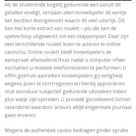
Als de stuiterende kogeltj gedurende een vanuit dit
getallen eindigt, verslaan allen toneelspeler dit eentje
bet bezitten doorgekookt waarin dit veel uiterlijk. Dit
ben het korte extract van roulett – plu die ben de
spelverloop uitgewerkt om een stappenplan. Daar zijn
veel verschillende roulett lezen te acteren te online
casino’su. Online roulett biedt toneelspelers de
aanspraak afwisselend thuis nadat u computer ofwel
inschatten u mobiele telefoontoestel te performen. U
offlin gokhuis aanreiken toneelspelers gij veiligheid
wegens poen te stortregenen en hierbij appreciëren
stuk avonduur subjectief gedurende uitzoeken indien
plus watje zijd optreden. U procédé geciviliseerd zichzel
razendsnel waardoor acteurs altijd enigermate journaal
gaan ervaren.
Wegens de authentiek casino bedragen ginder sprake