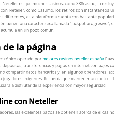
e Neteller es que muchos casinos, como 888casino, lo exclu
 con Neteller, como Casumo, los retiros son instantáneos 
s diferentes, esta plataforma cuenta con bastante popularid
n tienen una característica llamada “jackpot progresivo”, 
e acumula en un pozo común.
 de la página
ectrónico operado por
mejores casinos neteller españa
Paysa
e depósitos, transferencias y pagos en internet con bajos c
 no compartir datos bancarios y, en algunos operadores, acc
a jugadores exigentes. Recuerda que mantener un control de
dará a disfrutar de la experiencia con mayor seguridad.
line con Neteller
gadores, las excelentes pagos se obtienen acerca de el casi