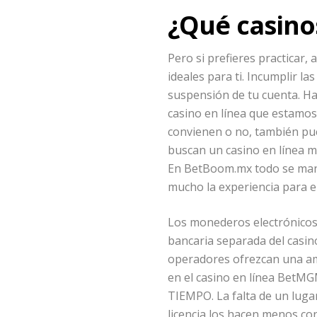
¿Qué casino
Pero si prefieres practicar,
ideales para ti. Incumplir l
suspensión de tu cuenta. Ha
casino en línea que estamos
convienen o no, también pue
buscan un casino en línea m
En BetBoom.mx todo se manej
mucho la experiencia para e
Los monederos electrónicos
bancaria separada del casino
operadores ofrezcan una amp
en el casino en línea BetMG
TIEMPO. La falta de un lugar 
licencia los hacen menos con