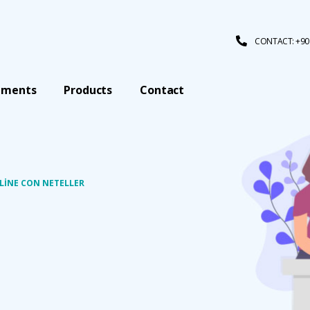
CONTACT: +90 
tments
Products
Contact
LINE CON NETELLER