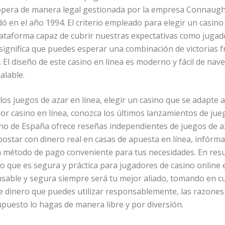
opera de manera legal gestionada por la empresa Connaugh
dó en el año 1994. El criterio empleado para elegir un casin
ataforma capaz de cubrir nuestras expectativas como jugador
e significa que puedes esperar una combinación de victorias
. El diseño de este casino en línea es moderno y fácil de na
alable.
os juegos de azar en línea, elegir un casino que se adapte a 
or casino en línea, conozca los últimos lanzamientos de jue
no de España ofrece reseñas independientes de juegos de aza
ostar con dinero real en casas de apuesta en línea, infórma
un método de pago conveniente para tus necesidades. En res
go que es segura y práctica para jugadores de casino onlin
sable y segura siempre será tu mejor aliado, tomando en c
de dinero que puedes utilizar responsablemente, las razones 
upuesto lo hagas de manera libre y por diversión.