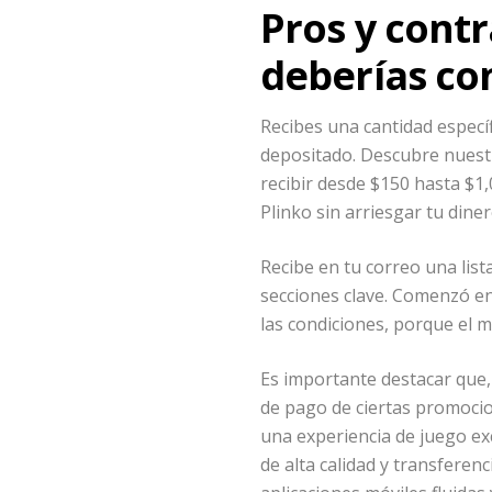
Pros y contr
deberías co
Recibes una cantidad especí
depositado. Descubre nuest
recibir desde $150 hasta $
Plinko sin arriesgar tu diner
Recibe en tu correo una lis
secciones clave. Comenzó en 
las condiciones, porque el m
Es importante destacar que
de pago de ciertas promocio
una experiencia de juego ex
de alta calidad y transfere