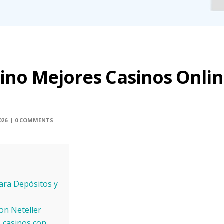
sino Mejores Casinos Onli
026
0 COMMENTS
ara Depósitos y
con Neteller
s casinos con