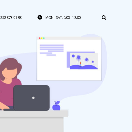
258 373 91 93
MON - SAT: 9.00 - 18.00