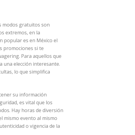
los modos gratuitos son
sos extremos, en la
n popular es en México el
s promociones si te
wagering. Para aquellos que
 una elección interesante.
tas, lo que simplifica
tener su información
uridad, es vital que los
odos. Hay horas de diversión
del mismo evento al mismo
utenticidad o vigencia de la