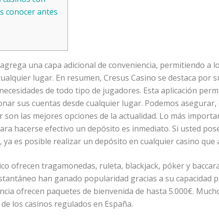
as conocer antes
 agrega una capa adicional de conveniencia, permitiendo a l
cualquier lugar. En resumen, Cresus Casino se destaca por
necesidades de todo tipo de jugadores. Esta aplicación permi
ionar sus cuentas desde cualquier lugar. Podemos asegurar, 
r son las mejores opciones de la actualidad. Lo más importa
para hacerse efectivo un depósito es inmediato. Si usted po
la, ya es posible realizar un depósito en cualquier casino qu
co ofrecen tragamonedas, ruleta, blackjack, póker y baccara
instantáneo han ganado popularidad gracias a su capacidad 
cencia ofrecen paquetes de bienvenida de hasta 5.000€. Muc
s de los casinos regulados en España.