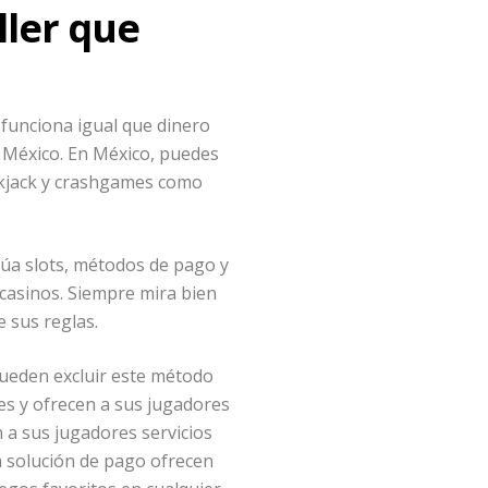
ller que
funciona igual que dinero
 México. En México, puedes
ckjack y crashgames como
lúa slots, métodos de pago y
 casinos. Siempre mira bien
e sus reglas.
ueden excluir este método
es y ofrecen a sus jugadores
 a sus jugadores servicios
a solución de pago ofrecen