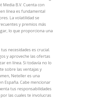
t Media B.V. Cuenta con
o en línea es fundamental
es. La volatilidad se
 frecuentes y premios más
vegar, lo que proporciona una
tus necesidades es crucial.
gos y aproveche las ofertas
r en línea. Si todavía no lo
te sobre las ventajas y
umen, Neteller es una
e en España. Cabe mencionar
uenta tus responsabilidades
por las cuales te involucras