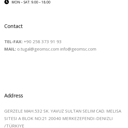
MON – SAT: 9.00 – 18.00
Contact
TEL-FAX:
+90 258 373 91 93
MAIL:
o.tugal@geomsc.com info@geomsc.com
Address
GERZELE MAH.532 SK. YAVUZ SULTAN SELIM CAD. MELISA
SITESI A BLOK NO:21 20040 MERKEZEFENDI-DENIZLI
/TÜRKIYE