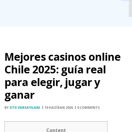
Mejores casinos online
Chile 2025: guía real
para elegir, jugar y
ganar
BY
SITE VARSAYILANI
10 HAZIRAN 2026
0 COMMENTS
Content