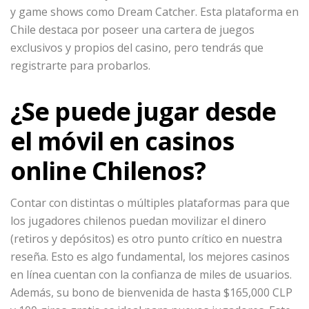
y game shows como Dream Catcher. Esta plataforma en
Chile destaca por poseer una cartera de juegos
exclusivos y propios del casino, pero tendrás que
registrarte para probarlos.
¿Se puede jugar desde
el móvil en casinos
online Chilenos?
Contar con distintas o múltiples plataformas para que
los jugadores chilenos puedan movilizar el dinero
(retiros y depósitos) es otro punto crítico en nuestra
reseña. Esto es algo fundamental, los mejores casinos
en línea cuentan con la confianza de miles de usuarios.
Además, su bono de bienvenida de hasta $165,000 CLP