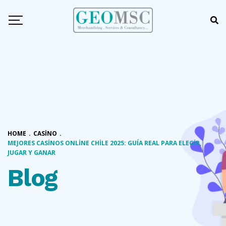
HOME
.
CASINO
.
MEJORES CASINOS ONLINE CHILE 2025: GUÍA REAL PARA ELEGIR,
JUGAR Y GANAR
Blog