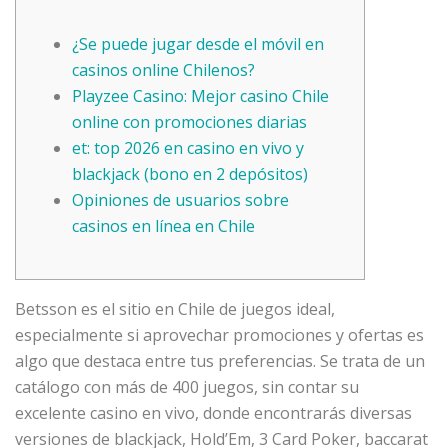
¿Se puede jugar desde el móvil en
casinos online Chilenos?
Playzee Casino: Mejor casino Chile
online con promociones diarias
et: top 2026 en casino en vivo y
blackjack (bono en 2 depósitos)
Opiniones de usuarios sobre
casinos en línea en Chile
Betsson es el sitio en Chile de juegos ideal,
especialmente si aprovechar promociones y ofertas es
algo que destaca entre tus preferencias. Se trata de un
catálogo con más de 400 juegos, sin contar su
excelente casino en vivo, donde encontrarás diversas
versiones de blackjack, Hold’Em, 3 Card Poker, baccarat