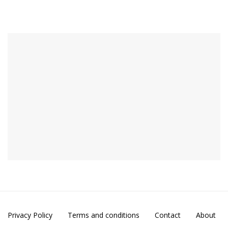
Privacy Policy
Terms and conditions
Contact
About