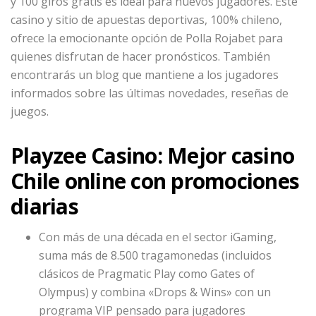
y 100 giros gratis es ideal para nuevos jugadores. Este
casino y sitio de apuestas deportivas, 100% chileno,
ofrece la emocionante opción de Polla Rojabet para
quienes disfrutan de hacer pronósticos. También
encontrarás un blog que mantiene a los jugadores
informados sobre las últimas novedades, reseñas de
juegos.
Playzee Casino: Mejor casino
Chile online con promociones
diarias
Con más de una década en el sector iGaming,
suma más de 8.500 tragamonedas (incluidos
clásicos de Pragmatic Play como Gates of
Olympus) y combina «Drops & Wins» con un
programa VIP pensado para jugadores