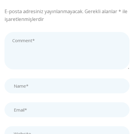
E-posta adresiniz yayınlanmayacak.
Gerekli alanlar
*
ile
işaretlenmişlerdir