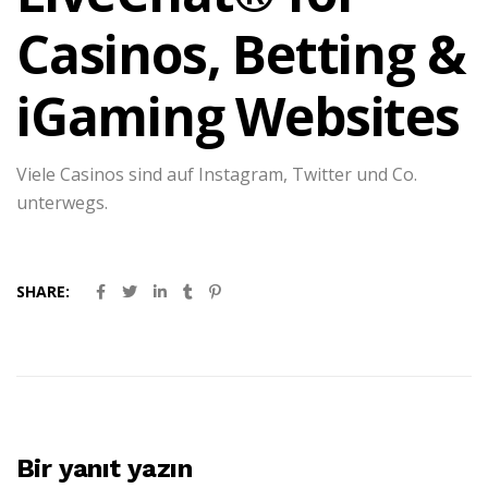
Casinos, Betting &
iGaming Websites
Viele Casinos sind auf Instagram, Twitter und Co.
unterwegs.
SHARE:
Bir yanıt yazın