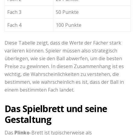
Fach 3
50 Punkte
Fach 4
100 Punkte
Diese Tabelle zeigt, dass die Werte der Fächer stark
variieren können. Spieler müssen also strategisch
überlegen, wie sie den Ball abwerfen, um die besten
Preise zu gewinnen. In diesem Zusammenhang ist es
wichtig, die Wahrscheinlichkeiten zu verstehen, die
bestimmen, wie wahrscheinlich es ist, dass der Ball in
einem bestimmten Fach landet.
Das Spielbrett und seine
Gestaltung
Das
Plinko
-Brett ist typischerweise als