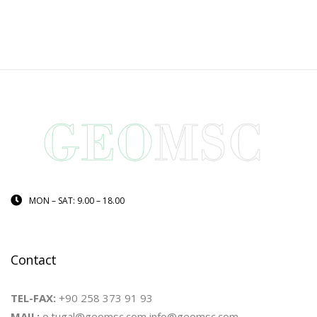
MON – SAT: 9.00 – 18.00
Contact
TEL-FAX:
+90 258 373 91 93
MAIL:
o.tugal@geomsc.com info@geomsc.com