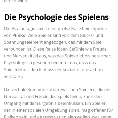
den Gewinn.
Die Psychologie des Spielens
Die Psychologie spielt eine große Rolle beim Spielen
von
Plinko
. Viele Spieler sind von dem Glücks- und
Spannungselement angezogen, das mit dem Spiel
verbunden ist. Diese Reize lösen Gefühle wie Freude
und Nervenkitzel aus, was das Spielerlebnis bereichert.
Psychologisch gesehen bedeutet das, dass das
Spielerlebnis den Einfluss der sozialen Interaktion
verstärkt.
Die verbale Kommunikation zwischen Spielern, die die
Nervosität und Freude des Spiels teilen, kann den
Umgang mit dem Ergebnis beeinflussen. Ein Spieler,
der in einer sozialen Umgebung spielt, mag offener für
Risiken sein und aggressiver spielen wollen, was seine