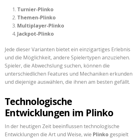
Turnier-Plinko
Themen-Plinko
Multiplayer-Plinko
Jackpot-Plinko
Jede dieser Varianten bietet ein einzigartiges Erlebnis
und die Möglichkeit, andere Spielertypen anzuziehen.
Spieler, die Abwechslung suchen, können die
unterschiedlichen Features und Mechaniken erkunden
und diejenige auswählen, die ihnen am besten gefällt.
Technologische
Entwicklungen im Plinko
In der heutigen Zeit beeinflussen technologische
Entwicklungen die Art und Weise, wie
Plinko
gespielt