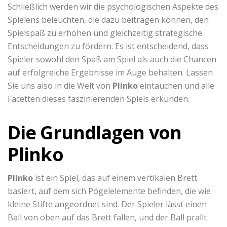
Schließlich werden wir die psychologischen Aspekte des
Spielens beleuchten, die dazu beitragen können, den
Spielspaß zu erhöhen und gleichzeitig strategische
Entscheidungen zu fördern. Es ist entscheidend, dass
Spieler sowohl den Spaß am Spiel als auch die Chancen
auf erfolgreiche Ergebnisse im Auge behalten. Lassen
Sie uns also in die Welt von
Plinko
eintauchen und alle
Facetten dieses faszinierenden Spiels erkunden.
Die Grundlagen von
Plinko
Plinko
ist ein Spiel, das auf einem vertikalen Brett
basiert, auf dem sich Pögelelemente befinden, die wie
kleine Stifte angeordnet sind. Der Spieler lässt einen
Ball von oben auf das Brett fallen, und der Ball prallt