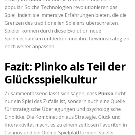
populär. Solche Technologien revolutionieren das
Spiel, indem sie immersive Erfahrungen bieten, die die
Grenzen des traditionellen Spielens überschreiten.
Spieler können durch diese Evolution neue
Spielmechaniken entdecken und ihre Gewinnstrategien
noch weiter anpassen.
Fazit: Plinko als Teil der
Glücksspielkultur
Zusammenfassend lässt sich sagen, dass
Plinko
nicht
nur ein Spiel des Zufalls ist, sondern auch eine Quelle
für strategische Überlegungen und psychologische
Einblicke. Die Kombination aus Strategie, Glück und
Interaktivität macht es zu einem zeitlosen Favoriten in
Casinos und bei Online-Spielplattformen. Spieler