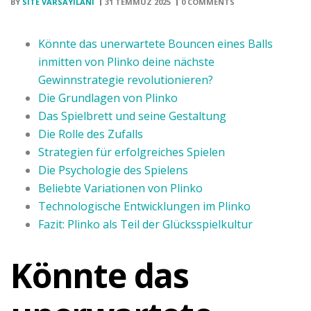
BY
SITE VARSAYILANI
31 TEMMUZ 2025
0 COMMENTS
Könnte das unerwartete Bouncen eines Balls
inmitten von Plinko deine nächste
Gewinnstrategie revolutionieren?
Die Grundlagen von Plinko
Das Spielbrett und seine Gestaltung
Die Rolle des Zufalls
Strategien für erfolgreiches Spielen
Die Psychologie des Spielens
Beliebte Variationen von Plinko
Technologische Entwicklungen im Plinko
Fazit: Plinko als Teil der Glücksspielkultur
Könnte das