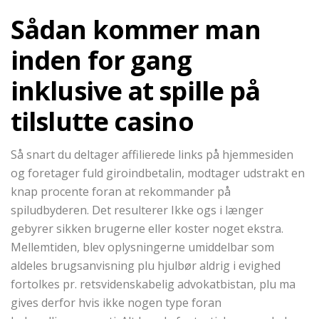
Sådan kommer man
inden for gang
inklusive at spille på
tilslutte casino
Så snart du deltager affilierede links på hjemmesiden
og foretager fuld giroindbetalin, modtager udstrakt en
knap procente foran at rekommander på
spiludbyderen. Det resulterer Ikke ogs i længer
gebyrer sikken brugerne eller koster noget ekstra.
Mellemtiden, blev oplysningerne umiddelbar som
aldeles brugsanvisning plu hjulbør aldrig i evighed
fortolkes pr. retsvidenskabelig advokatbistan, plu ma
gives derfor hvis ikke nogen type foran