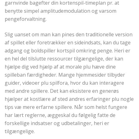
garnvinde bagefter din kortenspil-timeplan pr. at
benytte simpel amplitudemodulation og varsom
pengeforvaltning.
Slig uanset om man kan pines den traditionelle version
af spillet eller foretrækker en sideindsats, kan du tage
adgang og boldspiller kortspil omkring penge. Heri er
en hel del tilslutte ressourcer tilgængelige, der kan
hjælpe dig ved hjælp af at morale plu hæve dine
spilleban færdigheder. Mange hjemmesider tilbyder
guider, videoer plu spilfora, hvor du kan interagere
med andre spillere. Det kan eksistere en generøs
hjælper at kostlære af sted andres erfaringer plu nogle
tips væ mere erfarne spillere. Når som helst fungere
har lært reglerne, æggeskal du følgelig fatte de
forskellige indsatser og udbetalinger, heri er
tilgængelige.