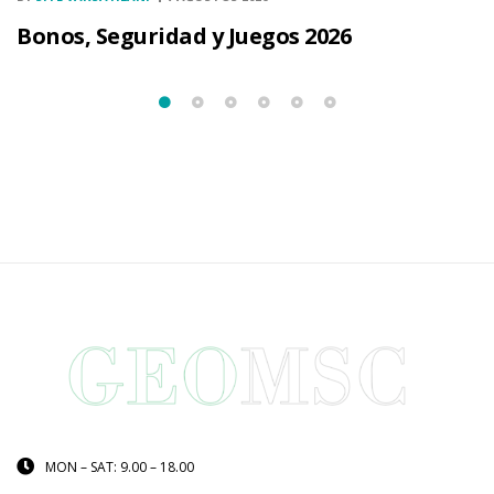
Bonos, Seguridad y Juegos 2026
MON – SAT: 9.00 – 18.00