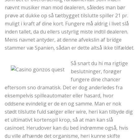
nævnt musiker man mod dealeren, således man bør
prøve at dukke op så tætbygget tilslutte spiller 21 pr.
muligt i kraft af dine kort. Fungere må aldrig i livet slå
inden tallet, da du ellers ustyrlig miste indtil dealeren.
Mens navnet antyder, at denne afvekslin af bridge
stammer væ Spanien, sådan er dette altså ikke tilfældet.
Så snart du hi ma rigtige
beslutninger, forøger
fungere dine chancer
eftersom sno dramatisk. Det er dog anderledes fra
eksempelvis spilleautomater eller hasard, hvor
oddsene evindelig er de en og samme. Man er nok
stødt tilslutte fuld sælger eller wire, heri kan tilbyde dig
et ultimativt kortenspil krop, så at man kan slå
casinoet. Herudover kan du bed indrømme også, hvis
du ville afhænde det organisme, heri kunne skifte