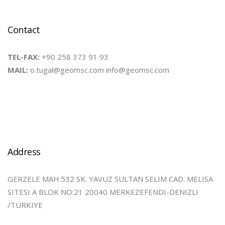
Contact
TEL-FAX:
+90 258 373 91 93
MAIL:
o.tugal@geomsc.com info@geomsc.com
Address
GERZELE MAH.532 SK. YAVUZ SULTAN SELIM CAD. MELISA
SITESI A BLOK NO:21 20040 MERKEZEFENDI-DENIZLI
/TÜRKIYE