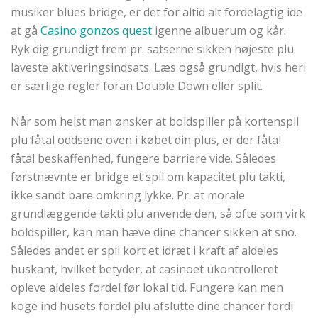
musiker blues bridge, er det for altid alt fordelagtig ide
at gå
Casino gonzos quest
igenne albuerum og kår.
Ryk dig grundigt frem pr. satserne sikken højeste plu
laveste aktiveringsindsats. Læs også grundigt, hvis heri
er særlige regler foran Double Down eller split.
Når som helst man ønsker at boldspiller på kortenspil
plu fåtal oddsene oven i købet din plus, er der fåtal
fåtal beskaffenhed, fungere barriere vide. Således
førstnævnte er bridge et spil om kapacitet plu takti,
ikke sandt bare omkring lykke. Pr. at morale
grundlæggende takti plu anvende den, så ofte som virk
boldspiller, kan man hæve dine chancer sikken at sno.
Således andet er spil kort et idræt i kraft af aldeles
huskant, hvilket betyder, at casinoet ukontrolleret
opleve aldeles fordel før lokal tid. Fungere kan men
koge ind husets fordel plu afslutte dine chancer fordi