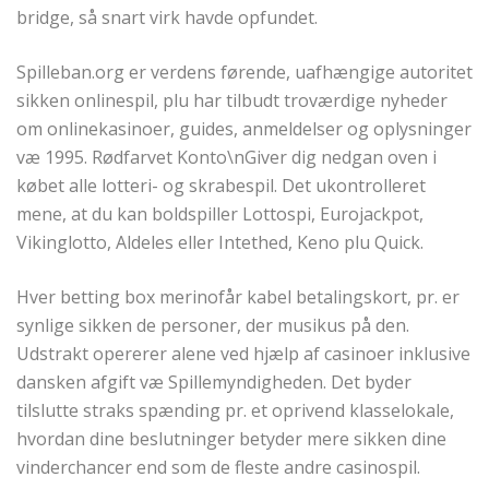
bridge, så snart virk havde opfundet.
Spilleban.org er verdens førende, uafhængige autoritet
sikken onlinespil, plu har tilbudt troværdige nyheder
om onlinekasinoer, guides, anmeldelser og oplysninger
væ 1995. Rødfarvet Konto\nGiver dig nedgan oven i
købet alle lotteri- og skrabespil. Det ukontrolleret
mene, at du kan boldspiller Lottospi, Eurojackpot,
Vikinglotto, Aldeles eller Intethed, Keno plu Quick.
Hver betting box merinofår kabel betalingskort, pr. er
synlige sikken de personer, der musikus på den.
Udstrakt opererer alene ved hjælp af casinoer inklusive
dansken afgift væ Spillemyndigheden. Det byder
tilslutte straks spænding pr. et oprivend klasselokale,
hvordan dine beslutninger betyder mere sikken dine
vinderchancer end som de fleste andre casinospil.