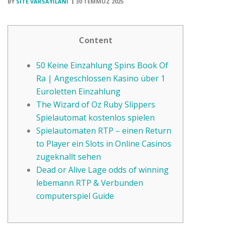
BY
SITE VARSAYILANI
30 TEMMUZ 2025
Content
50 Keine Einzahlung Spins Book Of
Ra | Angeschlossen Kasino über 1
Euroletten Einzahlung
The Wizard of Oz Ruby Slippers
Spielautomat kostenlos spielen
Spielautomaten RTP – einen Return
to Player ein Slots in Online Casinos
zugeknallt sehen
Dead or Alive Lage odds of winning
lebemann RTP & Verbunden
computerspiel Guide