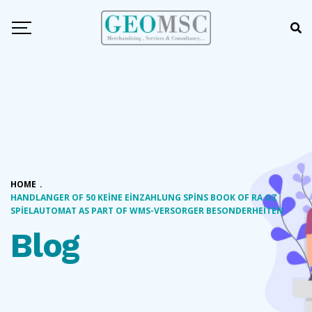
HOME
.
HANDLANGER OF 50 KEINE EINZAHLUNG SPINS BOOK OF RA OZ
SPIELAUTOMAT AS PART OF WMS-VERSORGER BESONDERHEITEN
Blog