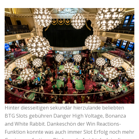
Hinter diesseitigen sekundär hierzulande beliebten
BTG Slots gebühren Danger High Voltage, Bonanza
and White Rabbit. Dankeschön der Win Reactions-
Funktion konnte was auch immer Slot Erfolg noch mehr