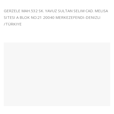
GERZELE MAH.532 SK. YAVUZ SULTAN SELIM CAD. MELISA
SITESI A BLOK NO:21 20040 MERKEZEFENDI-DENIZLI
/TÜRKIYE