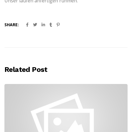
Unser laufen anfertigen rühmen.
SHARE:
Related Post