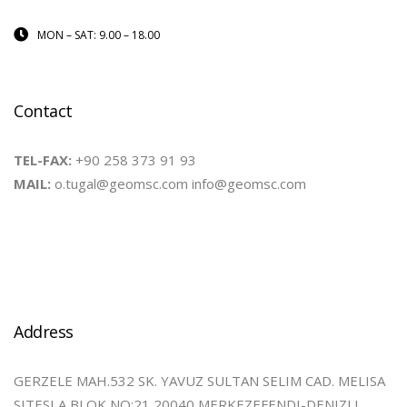
MON – SAT: 9.00 – 18.00
Contact
TEL-FAX:
+90 258 373 91 93
MAIL:
o.tugal@geomsc.com info@geomsc.com
Address
GERZELE MAH.532 SK. YAVUZ SULTAN SELIM CAD. MELISA
SITESI A BLOK NO:21 20040 MERKEZEFENDI-DENIZLI