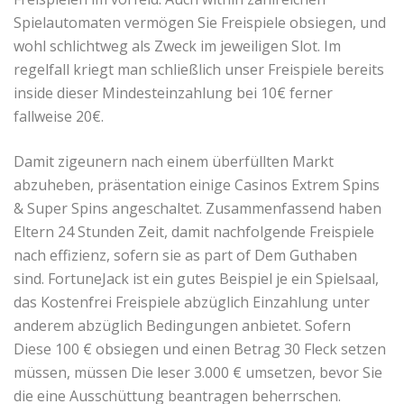
Spielautomaten vermögen Sie Freispiele obsiegen, und
wohl schlichtweg als Zweck im jeweiligen Slot. Im
regelfall kriegt man schließlich unser Freispiele bereits
inside dieser Mindesteinzahlung bei 10€ ferner
fallweise 20€.
Damit zigeunern nach einem überfüllten Markt
abzuheben, präsentation einige Casinos Extrem Spins
& Super Spins angeschaltet. Zusammenfassend haben
Eltern 24 Stunden Zeit, damit nachfolgende Freispiele
nach effizienz, sofern sie as part of Dem Guthaben
sind. FortuneJack ist ein gutes Beispiel je ein Spielsaal,
das Kostenfrei Freispiele abzüglich Einzahlung unter
anderem abzüglich Bedingungen anbietet. Sofern
Diese 100 € obsiegen und einen Betrag 30 Fleck setzen
müssen, müssen Die leser 3.000 € umsetzen, bevor Sie
die eine Ausschüttung beantragen beherrschen.