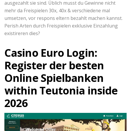
ausgezahlt sie sind. Üblich musst du Gewinne nicht
mehr da Freispielen 30x, 40x & verschiedene mal
umsetzen, vor respons eltern bezahlt machen kannst.
Perish Arten durch Freispielen exklusive Einzahlung
existireren dies?
Casino Euro Login:
Register der besten
Online Spielbanken
within Teutonia inside
2026