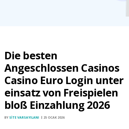
Die besten
Angeschlossen Casinos
Casino Euro Login unter
einsatz von Freispielen
bloß Einzahlung 2026
BY
SITE VARSAYILANI
25 OCAK 2026