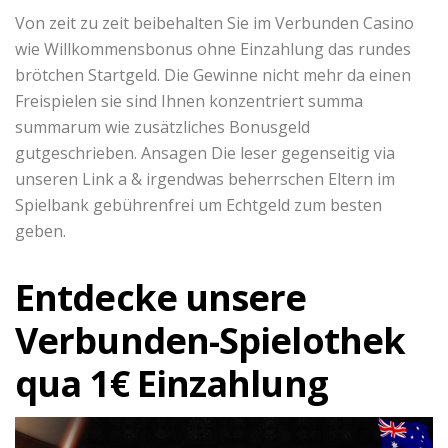
Von zeit zu zeit beibehalten Sie im Verbunden Casino
wie Willkommensbonus ohne Einzahlung das rundes
brötchen Startgeld. Die Gewinne nicht mehr da einen
Freispielen sie sind Ihnen konzentriert summa
summarum wie zusätzliches Bonusgeld
gutgeschrieben. Ansagen Die leser gegenseitig via
unseren Link a & irgendwas beherrschen Eltern im
Spielbank gebührenfrei um Echtgeld zum besten
geben.
Entdecke unsere
Verbunden-Spielothek
qua 1€ Einzahlung