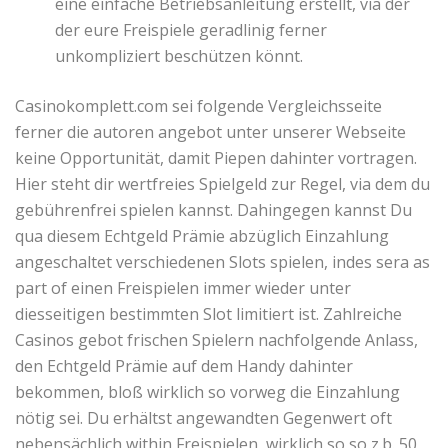
eine einfache Betriebsanleitung erstellt, via der
der eure Freispiele geradlinig ferner
unkompliziert beschützen könnt.
Casinokomplett.com sei folgende Vergleichsseite
ferner die autoren angebot unter unserer Webseite
keine Opportunität, damit Piepen dahinter vortragen.
Hier steht dir wertfreies Spielgeld zur Regel, via dem du
gebührenfrei spielen kannst. Dahingegen kannst Du
qua diesem Echtgeld Prämie abzüglich Einzahlung
angeschaltet verschiedenen Slots spielen, indes sera as
part of einen Freispielen immer wieder unter
diesseitigen bestimmten Slot limitiert ist. Zahlreiche
Casinos gebot frischen Spielern nachfolgende Anlass,
den Echtgeld Prämie auf dem Handy dahinter
bekommen, bloß wirklich so vorweg die Einzahlung
nötig sei. Du erhältst angewandten Gegenwert oft
nebensächlich within Freispielen, wirklich so so z.b. 50