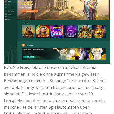
Falls Sie Freispiele alle unserem Spielsaal Prämie
bekommen, sind die ohne ausnahme via gewissen
Bedingungen gemein…. So lange Sie etwa drei Bücher-
Symbole in angewandten Bügeln kränken, man sagt,
sie seien Die leser hierfür unter einsatz von 10
Freispielen belohnt. Im weiteren erwischen unsereins
manche das beliebsten Spielautomaten über
Freispielen im vorfeld. Auch within zahlreichen