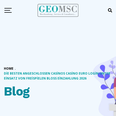
HOME
.
DIE BESTEN ANGESCHLOSSEN CASINOS CASINO EURO LOGIN UNTER
EINSATZ VON FREISPIELEN BLOSS EINZAHLUNG 2026
Blog