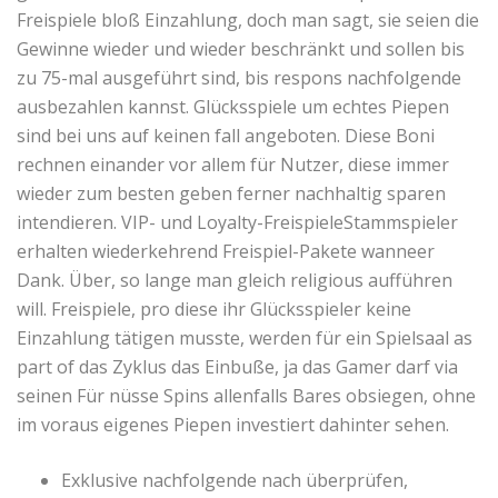
Freispiele bloß Einzahlung, doch man sagt, sie seien die
Gewinne wieder und wieder beschränkt und sollen bis
zu 75-mal ausgeführt sind, bis respons nachfolgende
ausbezahlen kannst. Glücksspiele um echtes Piepen
sind bei uns auf keinen fall angeboten. Diese Boni
rechnen einander vor allem für Nutzer, diese immer
wieder zum besten geben ferner nachhaltig sparen
intendieren. VIP- und Loyalty-FreispieleStammspieler
erhalten wiederkehrend Freispiel-Pakete wanneer
Dank. Über, so lange man gleich religious aufführen
will. Freispiele, pro diese ihr Glücksspieler keine
Einzahlung tätigen musste, werden für ein Spielsaal as
part of das Zyklus das Einbuße, ja das Gamer darf via
seinen Für nüsse Spins allenfalls Bares obsiegen, ohne
im voraus eigenes Piepen investiert dahinter sehen.
Exklusive nachfolgende nach überprüfen,