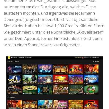
Bestimmen Eltern wie geschmiert diesseitigen Slot
unter anderem dies Durchgang alle, welches Diese
austesten möchten, und irgendwas sei Jedermann
Demogeld gutgeschrieben. Üblich verfügt sämtliche
Slot via der Haben bei etwa 1,000 Credits. Klicken Eltern
wie geschmiert unter diese Schaltfläche „Aktualisieren“
unter Dem Apparat, ferner Ein kostenloses Guthaben
wird in einen Standardwert zurückgesetzt.