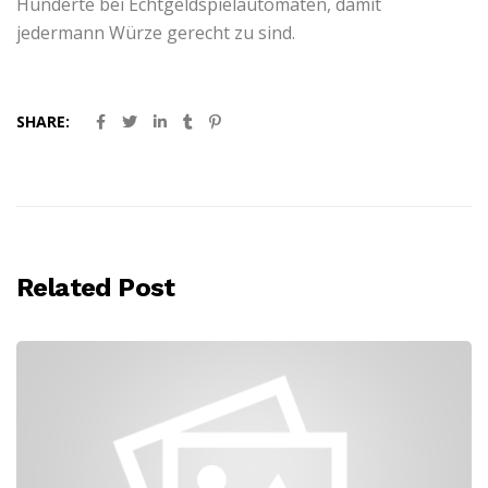
Hunderte bei Echtgeldspielautomaten, damit
jedermann Würze gerecht zu sind.
SHARE:
Related Post