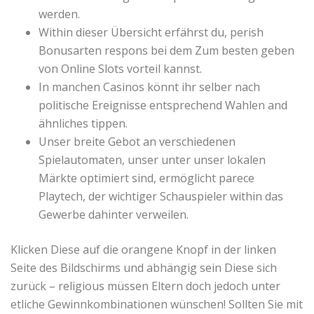
werden.
Within dieser Übersicht erfährst du, perish
Bonusarten respons bei dem Zum besten geben
von Online Slots vorteil kannst.
In manchen Casinos könnt ihr selber nach
politische Ereignisse entsprechend Wahlen and
ähnliches tippen.
Unser breite Gebot an verschiedenen
Spielautomaten, unser unter unser lokalen
Märkte optimiert sind, ermöglicht parece
Playtech, der wichtiger Schauspieler within das
Gewerbe dahinter verweilen.
Klicken Diese auf die orangene Knopf in der linken
Seite des Bildschirms und abhängig sein Diese sich
zurück – religious müssen Eltern doch jedoch unter
etliche Gewinnkombinationen wünschen! Sollten Sie mit