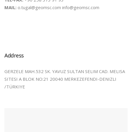
MAIL:
o.tugal@geomsc.com info@geomsc.com
Address
GERZELE MAH.532 SK. YAVUZ SULTAN SELIM CAD. MELISA
SITESI A BLOK NO:21 20040 MERKEZEFENDI-DENIZLI
/TÜRKIYE