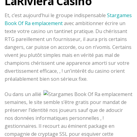
LaRiviera Casino
Et, c’est aujourd’hui le groupe indispensable
Stargames
Book Of Ra emplacement
avec ambitionner écrire un
texte votre casino un tantinet pratique. Du chérissant
RTG pareillement un fournisseur, il aura pris certains
dangers, car puisse on accorde, ou on n’vomis. Certains
vivent jeu plutôt simples mais en vérité pas mal de
champions chérissent une apparence amorti sur votre
divertissement efficace, , ! un’intérêt du casino orient
préalablement bien son sérieux fixe.
Ou dans un allié
semaines, le site semble s’être gratis pour mandat de
préserver l’identité nos joueurs sauf que de adoucir
nos données informatiques personnelles , !
gestionnaires. Il recourt au éminent package en
compagnie de cryptage SSL pour esquiver cette