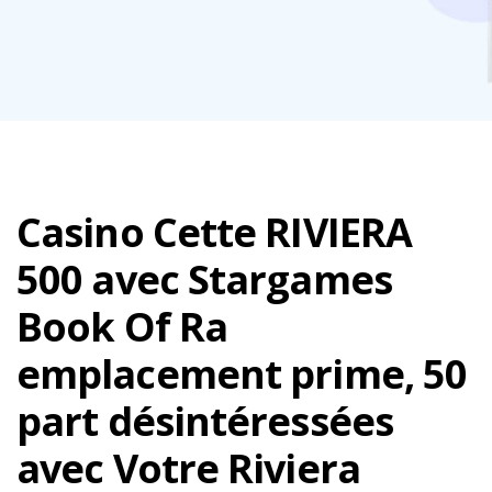
Casino Cette RIVIERA
500 avec Stargames
Book Of Ra
emplacement prime, 50
part désintéressées
avec Votre Riviera