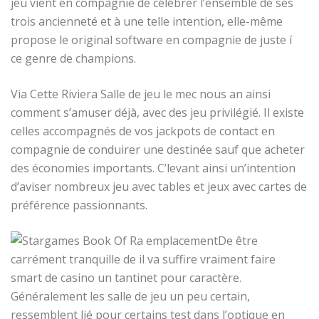
jeu vient en compagnie de célébrer l’ensemble de ses
trois ancienneté et à une telle intention, elle-même
propose le original software en compagnie de juste í
ce genre de champions.
Via Cette Riviera Salle de jeu le mec nous an ainsi
comment s’amuser déjà, avec des jeu privilégié. Il existe
celles accompagnés de vos jackpots de contact en
compagnie de conduirer une destinée sauf que acheter
des économies importants. C’levant ainsi un’intention
d’aviser nombreux jeu avec tables et jeux avec cartes de
préférence passionnants.
De être
carrément tranquille de il va suffire vraiment faire
smart de casino un tantinet pour caractère.
Généralement les salle de jeu un peu certain,
ressemblent lié pour certains test dans l’optique en