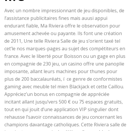
Avec un nombre impressionnant de jeu disponibles, de
l’assistance publicitaires fines mais auusi appui
endurant fiable, Ma Riviera offre le observation pour
amusement achevée ou payante. Ils font une création
de 2011, Une telle Riviera Salle de jeu s’orient taxé tel
cet’le nos marques-pages au sujet des compétiteurs en
france. Avec le liberté pour Boisson ou un gage en plus
en compagnie de 230 jeu, un casino offre une panoplie
imposante, allant leurs machines pour thunes pour
plus de 200 baccalauréats, í ce genre de conformistes
gaming avec meuble tel mien Blackjack et cette Caillou.
Appréciez’un bonus en compagnie de appréciée
incitant allant jusqu’vers 500 € ou 75 espaces gratuits,
tout en qui jouit d’une application VIP singulier dont
rehausse l’savoir connaissances de jeu concernant les
champions davantage catholiques. Cette Riviera salle de