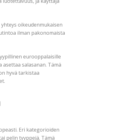
 luotettavuus, ja käyttäjä
ja yhteys oikeudenmukaisen
autintoa ilman pakonomaista
yypillinen eurooppalaisille
 ja asettaa salasanan. Tämä
on hyvä tarkistaa
et.
a
opeasti. Eri kategorioiden
tai pelin tyyppejä. Tämä