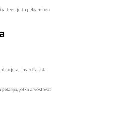
iaatteet, jotta pelaaminen
aa
tarjota, ilman liiallista
 pelaajia, jotka arvostavat