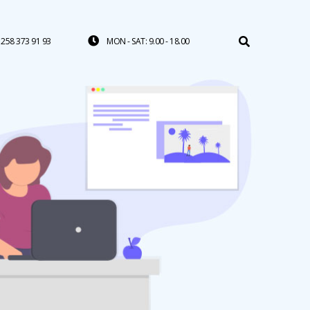
258 373 91 93
MON - SAT: 9.00 - 18.00