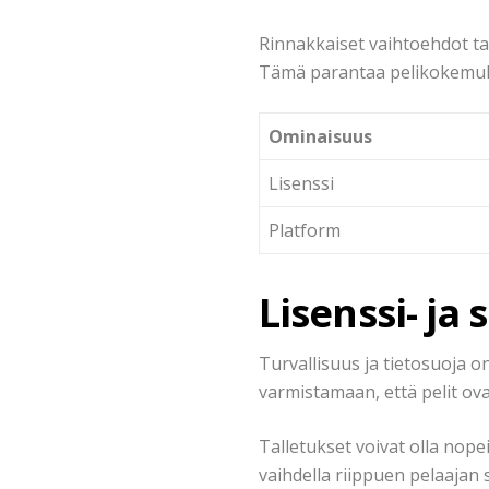
Rinnakkaiset vaihtoehdot tarj
Tämä parantaa pelikokemuk
Ominaisuus
Lisenssi
Platform
Lisenssi- ja
Turvallisuus ja tietosuoja o
varmistamaan, että pelit ovat
Talletukset voivat olla nope
vaihdella riippuen pelaajan s