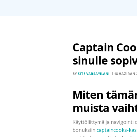
Captain Coo
sinulle sopi
BY
SITE VARSAYILANI
18 HAZIRAN 
Miten tämän
muista vaih
Käyttöliittymä ja navigointi
bonuksiin
captaincooks-kasi