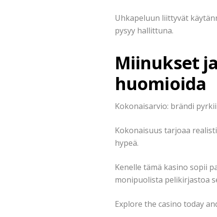
Uhkapeluun liittyvät käytän
pysyy hallittuna.
Miinukset ja
huomioida
Kokonaisarvio: brändi pyrkii
Kokonaisuus tarjoaa realisti
hypeä.
Kenelle tämä kasino sopii pa
monipuolista pelikirjastoa s
Explore the casino today an