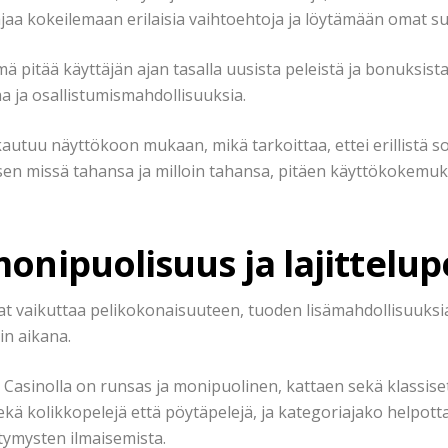
jaa kokeilemaan erilaisia vaihtoehtoja ja löytämään omat su
lmä pitää käyttäjän ajan tasalla uusista peleistä ja bonuksis
 ja osallistumismahdollisuuksia.
kautuu näyttökoon mukaan, mikä tarkoittaa, ettei erillistä so
en missä tahansa ja milloin tahansa, pitäen käyttökokem
monipuolisuus ja lajittelu
t vaikuttaa pelikokonaisuuteen, tuoden lisämahdollisuuksia 
in aikana.
 Casinolla on runsas ja monipuolinen, kattaen sekä klassi
 sekä kolikkopelejä että pöytäpelejä, ja kategoriajako helpot
tymysten ilmaisemista.