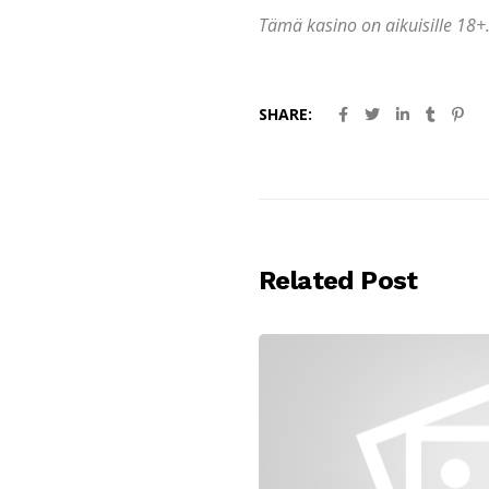
Tämä kasino on aikuisille 18+. 
SHARE:
Related Post