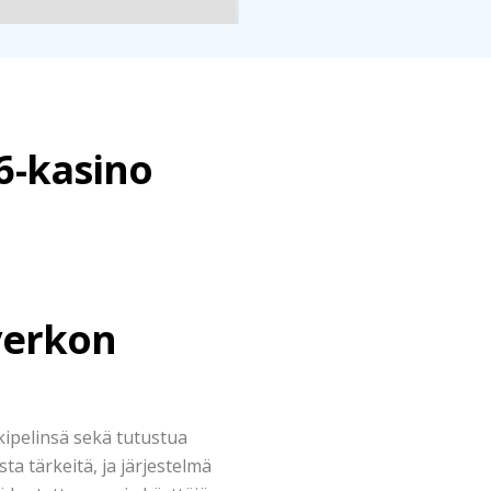
6-kasino
verkon
kkipelinsä sekä tutustua
ta tärkeitä, ja järjestelmä