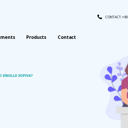
CONTACT: +90 
tments
Products
Contact
 SINULLE SOPIVA?