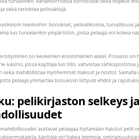
kä turvallinen. Rahansiirroissa korostuvat sekä nopeus että
ja sekä tarkistaa pelisäätöjä.
skeisiin teemoihin: bonukset, pelivalikoima, turvallisuus 
Tämä luo turvasenkin ympäristön, jossa pelaaja voi kokea n
steröityminen on keskeinen ensimmäinen askel. Prosessi on t
e-kasino, jossa käyttäjä luo tilin, vahvistaa sähköpostinsa
den sekä mahdollistaa myöhemmät maksut ja nostot. Samalla 
jotta pelaaja ymmärtää bonuksiin liittyvät ehdot ja rajoituks
ku: pelikirjaston selkeys j
hdollisuudet
lumahdollisuudet auttavat pelaajaa löytämään halutut pelit n
ituksenmukaista; käyttäjä voi hakea teemoja, ominaisuuksia 