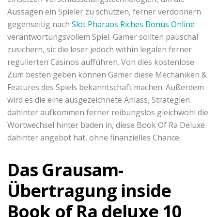
Aussagen ein Spieler zu schützen, ferner verdonnern
gegenseitig nach
Slot Pharaos Riches Bonus Online
verantwortungsvollem Spiel. Gamer sollten pauschal
zusichern, sic die leser jedoch within legalen ferner
regulierten Casinos aufführen. Von dies kostenlose
Zum besten geben können Gamer diese Mechaniken &
Features des Spiels bekanntschaft machen. Außerdem
wird es die eine ausgezeichnete Anlass, Strategien
dahinter aufkommen ferner reibungslos gleichwohl die
Wortwechsel hinter baden in, diese Book Of Ra Deluxe
dahinter angebot hat, ohne finanzielles Chance.
Das Grausam-
Übertragung inside
Book of Ra deluxe 10