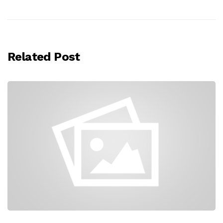
Related Post