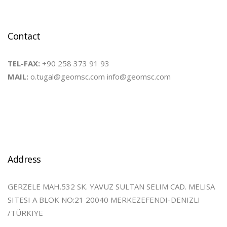
Contact
TEL-FAX:
+90 258 373 91 93
MAIL:
o.tugal@geomsc.com info@geomsc.com
Address
GERZELE MAH.532 SK. YAVUZ SULTAN SELIM CAD. MELISA
SITESI A BLOK NO:21 20040 MERKEZEFENDI-DENIZLI
/TÜRKIYE