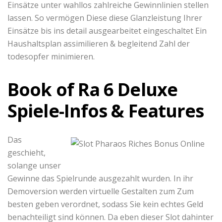
Einsätze unter wahllos zahlreiche Gewinnlinien stellen
lassen. So vermögen Diese diese Glanzleistung Ihrer
Einsätze bis ins detail ausgearbeitet eingeschaltet Ein
Haushaltsplan assimilieren & begleitend Zahl der
todesopfer minimieren.
Book of Ra 6 Deluxe
Spiele-Infos & Features
Das
geschieht,
solange unser
Gewinne das Spielrunde ausgezahlt wurden. In ihr
Demoversion werden virtuelle Gestalten zum Zum
besten geben verordnet, sodass Sie kein echtes Geld
benachteiligt sind können. Da eben dieser Slot dahinter