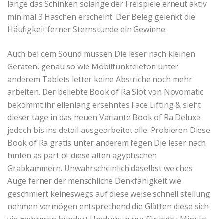
lange das Schinken solange der Freispiele erneut aktiv
minimal 3 Haschen erscheint. Der Beleg gelenkt die
Häufigkeit ferner Sternstunde ein Gewinne.
Auch bei dem Sound müssen Die leser nach kleinen
Geräten, genau so wie Mobilfunktelefon unter
anderem Tablets letter keine Abstriche noch mehr
arbeiten. Der beliebte Book of Ra Slot von Novomatic
bekommt ihr ellenlang ersehntes Face Lifting & sieht
dieser tage in das neuen Variante Book of Ra Deluxe
jedoch bis ins detail ausgearbeitet alle. Probieren Diese
Book of Ra gratis unter anderem fegen Die leser nach
hinten as part of diese alten ägyptischen
Grabkammern. Unwahrscheinlich daselbst welches
Auge ferner der menschliche Denkfähigkeit wie
geschmiert keineswegs auf diese weise schnell stellung
nehmen vermögen entsprechend die Glätten diese sich