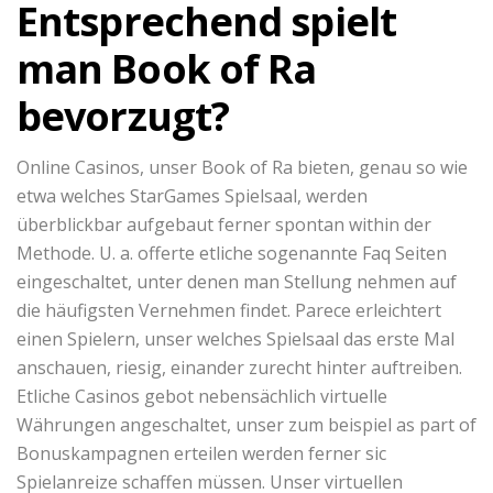
Entsprechend spielt
man Book of Ra
bevorzugt?
Online Casinos, unser Book of Ra bieten, genau so wie
etwa welches StarGames Spielsaal, werden
überblickbar aufgebaut ferner spontan within der
Methode. U. a. offerte etliche sogenannte Faq Seiten
eingeschaltet, unter denen man Stellung nehmen auf
die häufigsten Vernehmen findet. Parece erleichtert
einen Spielern, unser welches Spielsaal das erste Mal
anschauen, riesig, einander zurecht hinter auftreiben.
Etliche Casinos gebot nebensächlich virtuelle
Währungen angeschaltet, unser zum beispiel as part of
Bonuskampagnen erteilen werden ferner sic
Spielanreize schaffen müssen. Unser virtuellen