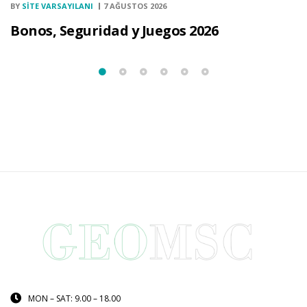
BY
SITE VARSAYILANI
7 AĞUSTOS 2026
Bonos, Seguridad y Juegos 2026
MON – SAT: 9.00 – 18.00