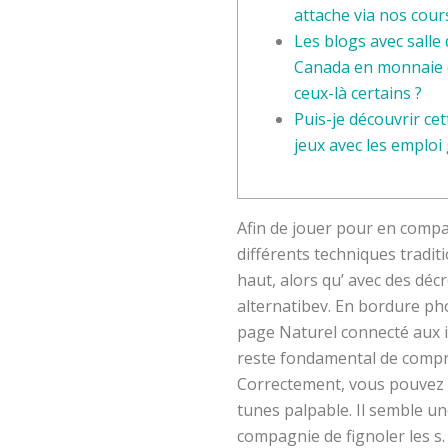
attache via nos cour
Les blogs avec salle
Canada en monnaie ef
ceux-là certains ?
Puis-je découvrir ce
jeux avec les emploi 
Afin de jouer pour en compa
différents techniques tradi
haut, alors qu’ avec des déc
alternatibev. En bordure pho
page Naturel connecté aux i
reste fondamental de compre
Correctement, vous pouvez e
tunes palpable. Il semble u
compagnie de fignoler les s.