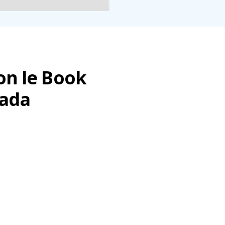
lon le Book
nada