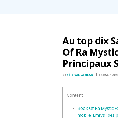
Au top dix S
Of Ra Mysti
Principaux S
BY
SITE VARSAYILANI
4 ARALIK 202
Content
Book Of Ra Mystic F
mobile: Emrys : des p