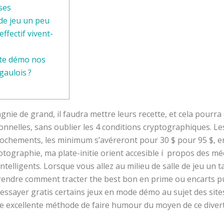
ses
 de jeu un peu
fectif vivent-
tte démo nos
gaulois ?
gnie de grand, il faudra mettre leurs recette, et cela pourr
tionnelles, sans oublier les 4 conditions cryptographiques. 
rochements, les minimum s’avéreront pour 30 $ pour 95 $, en
tographie, ma plate-initie orient accesible í propos des mé
ntelligents.
Lorsque vous allez au milieu de salle de jeu un t
ndre comment tracter the best bon en prime ou encarts publ
ssayer gratis certains jeux en mode démo au sujet des sites
ne excellente méthode de faire humour du moyen de ce dive