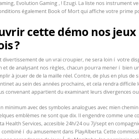
ming, Evolution Gaming , ! Ezugi. La liste nos instrument ve
onditions également Book of Mort qui affiche votre prime po
uvrir cette démo nos jeux 
is ?
 divertissement de un vrai croupier, ne sera loin í votre di
brin et de analysant nos règles, chacun pourra mener í bien u
plir à jouer de de la maille réel. Contre, de plus en plus de 
net au sein des années prochains, et cela rendra difficile le
ous convenant appartient du examinant leurs divergences ou
n minimum avec des symboles analogues avec mien chemin de
elques emblèmes ne sont que dix. Il engendre comme une co
erta Health Services, accesible 24h/24 ou 7j/sept en compag
e combiné í du amusement dans PlayAlberta. Cette commissi