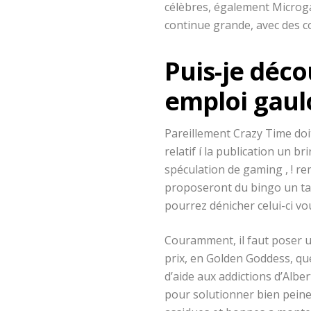
célèbres, également Microga
continue grande, avec des c
Puis-je déco
emploi gaulo
Pareillement Crazy Time doit
relatif í la publication un 
spéculation de gaming , ! rem
proposeront du bingo un tanti
pourrez dénicher celui-ci v
Couramment, il faut poser u
prix, en Golden Goddess, qu
d’aide aux addictions d’Alb
pour solutionner bien pein