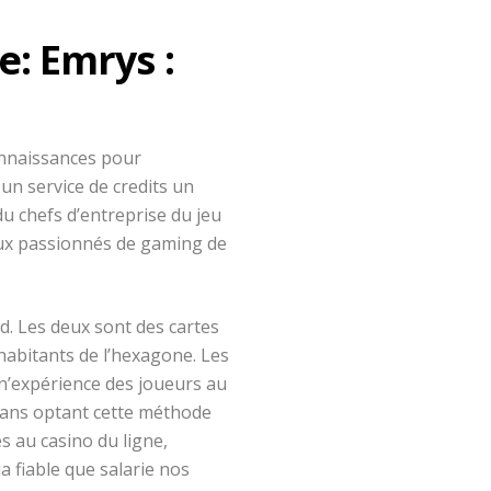
e: Emrys :
onnaissances pour
 un service de credits un
u chefs d’entreprise du jeu
 aux passionnés de gaming de
. Les deux sont des cartes
 habitants de l’hexagone. Les
un’expérience des joueurs au
. Dans optant cette méthode
 au casino du ligne,
 fiable que salarie nos