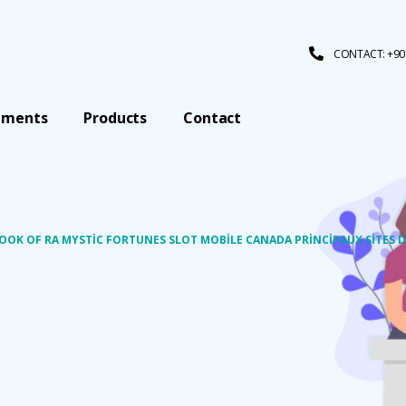
CONTACT: +90 
tments
Products
Contact
 BOOK OF RA MYSTIC FORTUNES SLOT MOBILE CANADA PRINCIPAUX SITES D