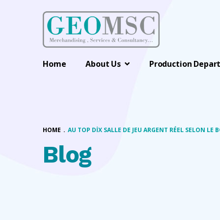
Home
About Us
Production Depar
HOME
.
AU TOP DIX SALLE DE JEU ARGENT RÉEL SELON LE
Blog