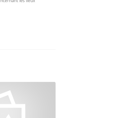
ncernant les lieux