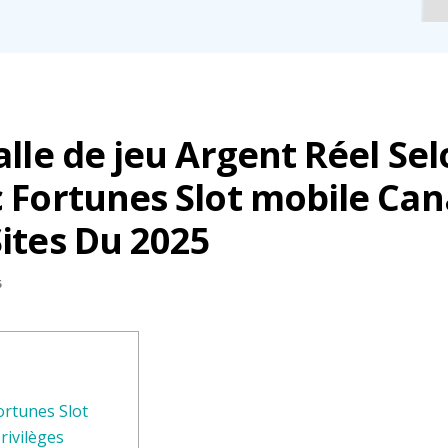
alle de jeu Argent Réel Se
c Fortunes Slot mobile Ca
ites Du 2025
5
ortunes Slot
rivilèges