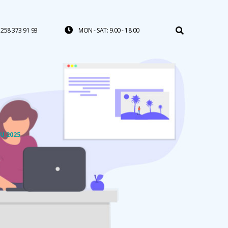
258 373 91 93
MON - SAT: 9.00 - 18.00
U 2025