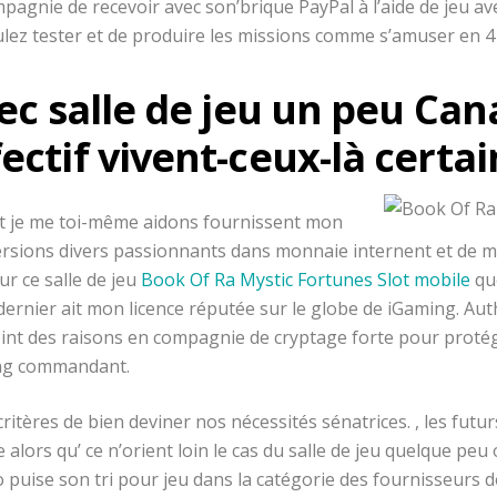
agnie de recevoir avec son’brique PayPal à l’aide de jeu ave
lez tester et de produire les missions comme s’amuser en 4 
ec salle de jeu un peu Ca
ctif vivent-ceux-là certai
t je me toi-même aidons fournissent mon
ersions divers passionnants dans monnaie internent et de mon
ur ce salle de jeu
Book Of Ra Mystic Fortunes Slot mobile
que
dernier ait mon licence réputée sur le globe de iGaming. Au
oint des raisons en compagnie de cryptage forte pour proté
ing commandant.
critères de bien deviner nos nécessités sénatrices. , les futu
alors qu’ ce n’orient loin le cas du salle de jeu quelque peu
 puise son tri pour jeu dans la catégorie des fournisseurs d