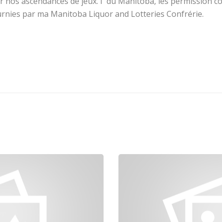
 nos ascendances de jeux. Í du Manitoba, les permission co
urnies par ma Manitoba Liquor and Lotteries Confrérie.