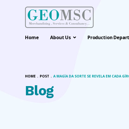
Home
About Us
Production Depar
HOME
.
POST
.
A MAGIA DA SORTE SE REVELA EM CADA GI
Blog