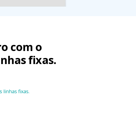
ro com o
nhas fixas.
linhas fixas.