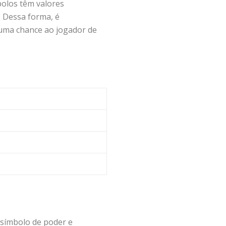
bolos têm valores
. Dessa forma, é
uma chance ao jogador de
 símbolo de poder e