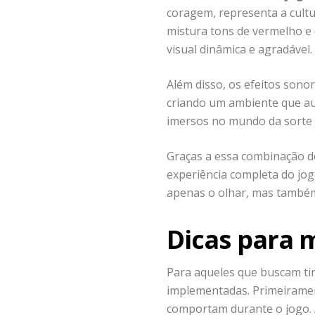
coragem, representa a cultur
mistura tons de vermelho e
visual dinâmica e agradável.
Além disso, os efeitos sono
criando um ambiente que au
imersos no mundo da sorte 
Graças a essa combinação d
experiência completa do jog
apenas o olhar, mas também
Dicas para 
Para aqueles que buscam ti
implementadas. Primeiramen
comportam durante o jogo. 