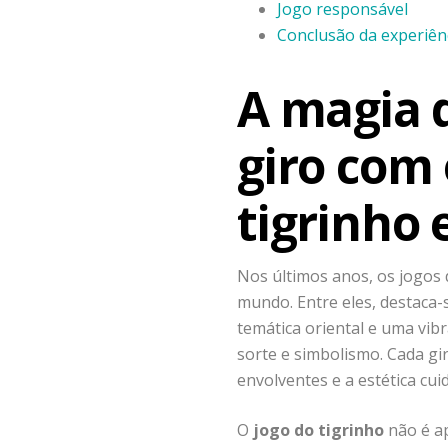
Jogo responsável
Conclusão da experiên
A magia d
giro com
tigrinho 
Nos últimos anos, os jogos 
mundo. Entre eles, destaca-
temática oriental e uma vib
sorte e simbolismo. Cada gi
envolventes e a estética c
O
jogo do tigrinho
não é ap