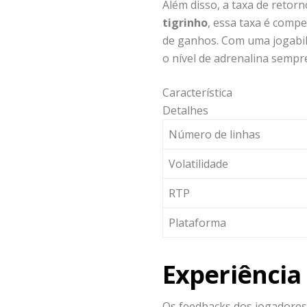
Além disso, a taxa de retor
tigrinho
, essa taxa é comp
de ganhos. Com uma jogabil
o nível de adrenalina sempre
Característica
Detalhes
Número de linhas
Volatilidade
RTP
Plataforma
Experiência
Os feedbacks dos jogadore