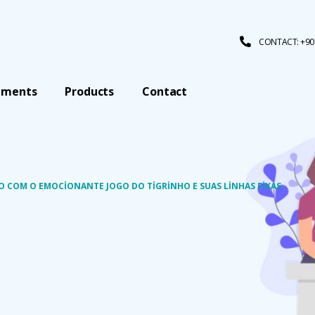
CONTACT: +90 
tments
Products
Contact
RO COM O EMOCIONANTE JOGO DO TIGRINHO E SUAS LINHAS FIXAS.