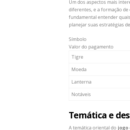
Um dos aspectos mais intere
diferentes, e a formação de
fundamental entender quai
planejar suas estratégias de
Símbolo
Valor do pagamento
Tigre
Moeda
Lanterna
Notáveis
Temática e des
A temática oriental do
jogo 