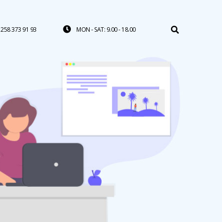
258 373 91 93
MON - SAT: 9.00 - 18.00