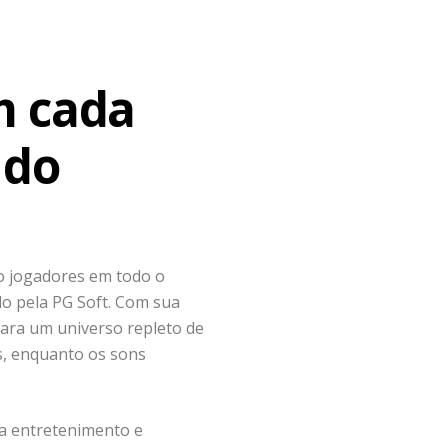
m cada
 do
do jogadores em todo o
do pela PG Soft. Com sua
para um universo repleto de
s, enquanto os sons
na entretenimento e