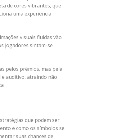
eta de cores vibrantes, que
ciona uma experiência
mações visuais fluidas vão
os jogadores sintam-se
as pelos prêmios, mas pela
 e auditivo, atraindo não
a.
 estratégias que podem ser
mento e como os símbolos se
mentar suas chances de