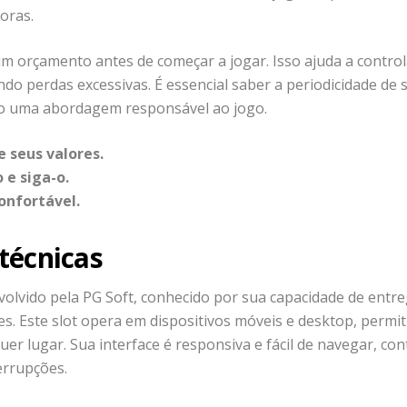
oras.
 um orçamento antes de começar a jogar. Isso ajuda a contro
ando perdas excessivas. É essencial saber a periodicidade de
do uma abordagem responsável ao jogo.
 seus valores.
e siga-o.
onfortável.
 técnicas
olvido pela PG Soft, conhecido por sua capacidade de entre
s. Este slot opera em dispositivos móveis e desktop, permi
er lugar. Sua interface é responsiva e fácil de navegar, co
errupções.