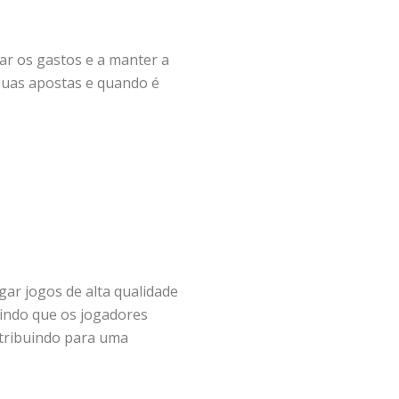
lar os gastos e a manter a
 suas apostas e quando é
gar jogos de alta qualidade
tindo que os jogadores
ntribuindo para uma