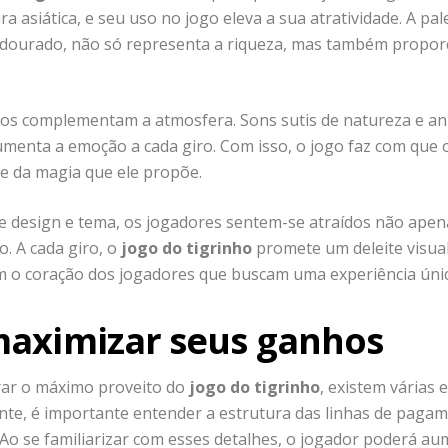
a asiática, e seu uso no jogo eleva a sua atratividade. A pal
 dourado, não só representa a riqueza, mas também propor
ros complementam a atmosfera. Sons sutis de natureza e ani
menta a emoção a cada giro. Com isso, o jogo faz com que 
e da magia que ele propõe.
e design e tema, os jogadores sentem-se atraídos não apen
o. A cada giro, o
jogo do tigrinho
promete um deleite visual
 o coração dos jogadores que buscam uma experiência únic
maximizar seus ganhos
rar o máximo proveito do
jogo do tigrinho
, existem várias
te, é importante entender a estrutura das linhas de paga
Ao se familiarizar com esses detalhes, o jogador poderá au