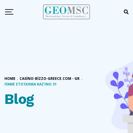
HOME
.
CASINO-BIZZO-GREECE.COM - GR
.
ΠΆΜΕ ΣΤΟΊΧΗΜΑ ΚΑΖΊΝΟ 31
Blog