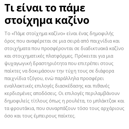
Τι είναι το πάμε
στοίχημα καζίνο
Το «Πάμε στοίχημα καζίνο» είναι ένας δημοφιλής
όρος που αναφέρεται σε μια σειρά από παιχνίδια και
στοιχήματα που προσφέρονται σε διαδικτυακά καζίνο
και στοιχηματικές πλατφόρμες. Πρόκειται για μια
ψυχαγωγική δραστηριότητα που επιτρέπει στους
παίκτες να δοκιμάσουν την τύχη τους σε διάφορα
παιχνίδια τζόγου, ενώ παράλληλα προσφέρει
εναλλακτικές επιλογές διασκέδασης και πιθανές
κερδισμένες αποδόσεις. Οι επιλογές περιλαμβάνουν
δημοφιλείς τίτλους όπως η ρουλέτα, το μπλάκτζακ και
τα φρουτάκια, που συναρπάζουν τόσο τους αρχάριους
όσο και τους έμπειρους παίκτες.