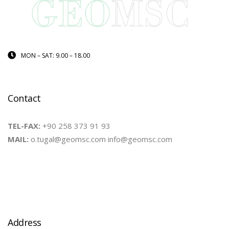
MON – SAT: 9.00 – 18.00
Contact
TEL-FAX:
+90 258 373 91 93
MAIL:
o.tugal@geomsc.com info@geomsc.com
Address