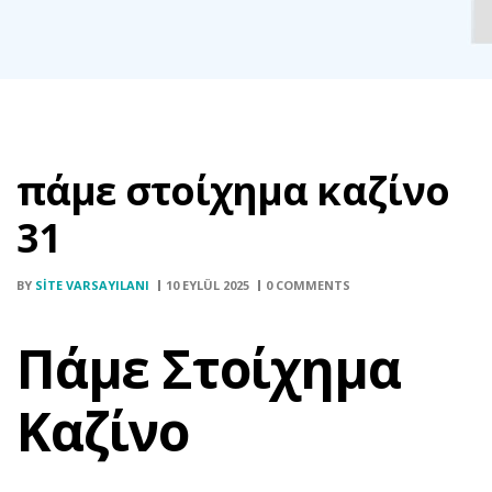
πάμε στοίχημα καζίνο
31
BY
SITE VARSAYILANI
10 EYLÜL 2025
0 COMMENTS
Πάμε Στοίχημα
Καζίνο