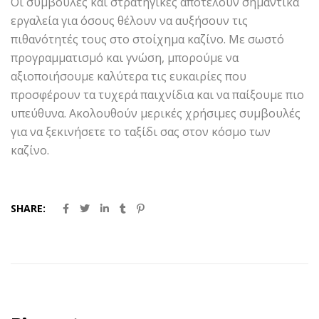
Οι συμβουλές και στρατηγικές αποτελούν σημαντικά
εργαλεία για όσους θέλουν να αυξήσουν τις
πιθανότητές τους στο στοίχημα καζίνο. Με σωστό
προγραμματισμό και γνώση, μπορούμε να
αξιοποιήσουμε καλύτερα τις ευκαιρίες που
προσφέρουν τα τυχερά παιχνίδια και να παίξουμε πιο
υπεύθυνα. Ακολουθούν μερικές χρήσιμες συμβουλές
για να ξεκινήσετε το ταξίδι σας στον κόσμο των
καζίνο.
SHARE: