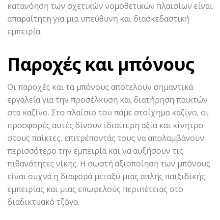
κατανόηση των σχετικών νομοθετικών πλαισίων είναι
απαραίτητη για μια υπεύθυνη και διασκεδαστική
εμπειρία.
Παροχές και μπόνους
Οι παροχές και τα μπόνους αποτελούν σημαντικά
εργαλεία για την προσέλκυση και διατήρηση παικτών
στα καζίνο. Στο πλαίσιο του πάμε στοίχημα καζίνο, οι
προσφορές αυτές δίνουν ιδιαίτερη αξία και κίνητρο
στους παίκτες, επιτρέποντάς τους να απολαμβάνουν
περισσότερο την εμπειρία και να αυξήσουν τις
πιθανότητες νίκης. Η σωστή αξιοποίηση των μπόνους
είναι συχνά η διαφορά μεταξύ μιας απλής παιξιδικής
εμπειρίας και μιας επωφελούς περιπέτειας στο
διαδικτυακό τζόγο.