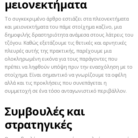
μειονεκτήματα
Το συγκεκριμένο άρθρο εστιάζει στα πλεονεκτήματα
και μειονεκτήματα του πάμε στοίχημα καζίνο, μια
δημοφιλής δραστηριότητα ανάμεσα στους λάτρεις του
τζόγου. Καθώς εξετάζουμε τις θετικές και αρνητικές
πλευρές αυτής της πρακτικής, παρέχουμε μια
ολοκληρωμένη εικόνα για τους παράγοντες που
πρέπει να ληφθούν υπόψη πριν την ενασχόληση με το
στοίχημα. Είναι σημαντικό να γνωρίζουμε τα οφέλη
αλλά και τις προκλήσεις που συνεπάγεται η
συμμετοχή σε ένα τόσο ανταγωνιστικό περιβάλλον.
Συμβουλές και
στρατηγικές