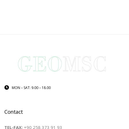
MON – SAT: 9.00 – 18.00
Contact
TEL-FAX:
+90 258 373 91 93