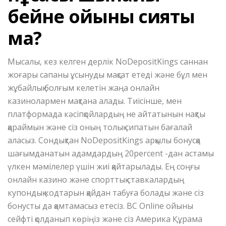
бейне ойыны сияқты
ма?
Мысалы, кез келген дерлік NoDepositKings саннан
жоғары сапаны ұсынуды мақсат етеді және бұл мен
жұбайлық болғым келетін жаңа онлайн
казинолармен мақтана алады. Тиісінше, мен
платформада кәсіпқойлардың не айтатынын нақты
қараймын және сіз оның толық сипатын бағалай
аласыз. Сондықтан NoDepositKings арқылы бонусқа
шағымданатын адамдардың 20percent -дан астамы
үлкен мәмілелер үшін жиі қайтарылады. Ең соңғы
онлайн казино және спорттық ставкалардың
купондық кодтарын қайдан табуға болады және сіз
бонусты да қамтамасыз етесіз. BC Online ойыны
сейфті қолданып көріңіз және сіз Америка Құрама