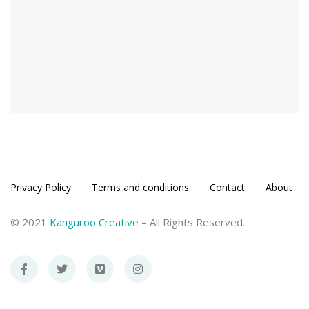
Privacy Policy
Terms and conditions
Contact
About
© 2021
Kanguroo Creative
– All Rights Reserved.