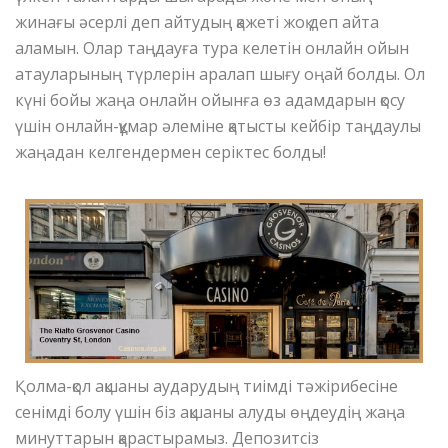
жинағы әсерлі деп айтудың қажеті жоқ деп айта
аламын. Олар таңдауға тура келетін онлайн ойын
атауларының түрлерін аралап шығу оңай болды. Ол
күні бойы жаңа онлайн ойынға өз адамдарын қосу
үшін онлайн-құмар әлеміне қатысты кейбір таңдаулы
жаңадан келгендермен серіктес болды!
Қолма-қол ақшаны аударудың тиімді тәжірибесіне
сенімді болу үшін біз ақшаны алуды өңдеудің жаңа
минуттарын қарастырамыз. Депозитсіз