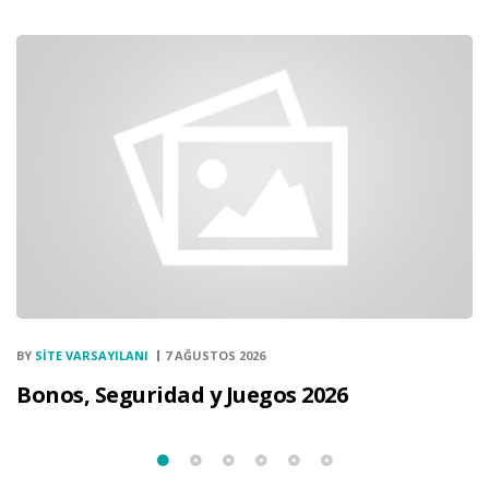
BY
SITE VARSAYILANI
7 AĞUSTOS 2026
Bonos, Seguridad y Juegos 2026