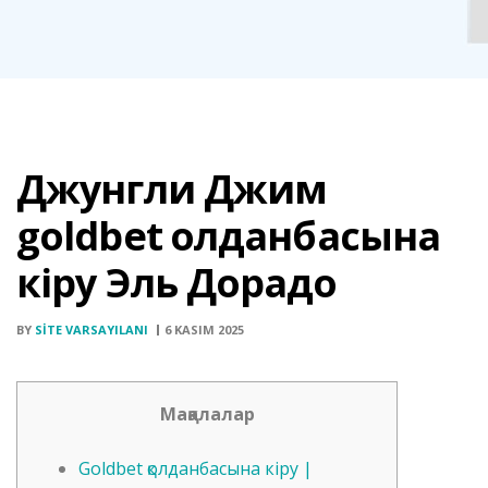
Джунгли Джим
goldbet қолданбасына
кіру Эль Дорадо
BY
SITE VARSAYILANI
6 KASIM 2025
Мақалалар
Goldbet қолданбасына кіру |