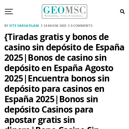
BY
SITE VARSAYILANI
24 KASIM 2023
0 COMMENTS
{Tiradas gratis y bonos de
casino sin depósito de España
2025|Bonos de casino sin
depósito en España Agosto
2025|Encuentra bonos sin
depósito para casinos en
España 2025|Bonos sin
depósito Casinos para
apostar gratis sin