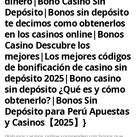
dinero|Bono Casino Sin
Depósito|Bonos sin depósito
te decimos como obtenerlos
en los casinos online|Bonos
Casino Descubre los
mejores|Los mejores códigos
de bonificación de casino sin
depósito 2025|Bono casino
sin depósito ️¿Qué es y cómo
obtenerlo?|Bonos Sin
Depósito para Perú Apuestas
y Casinos【2025】}
{Algunos casinos online sorprenden con bonos que