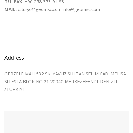
TEL-FAX:
+90 258 373 91 93
MAIL:
o.tugal@geomsc.com info@geomsc.com
Address
GERZELE MAH.532 SK. YAVUZ SULTAN SELIM CAD. MELISA
SITESI A BLOK NO:21 20040 MERKEZEFENDI-DENIZLI
/TÜRKIYE