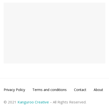
Privacy Policy
Terms and conditions
Contact
About
© 2021
Kanguroo Creative
– All Rights Reserved.