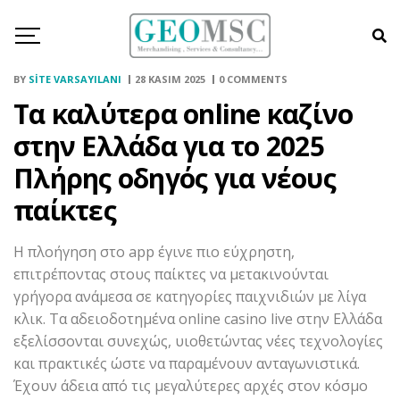
BY
SITE VARSAYILANI
28 KASIM 2025
0 COMMENTS
Τα καλύτερα online καζίνο
στην Ελλάδα για το 2025
Πλήρης οδηγός για νέους
παίκτες
Η πλοήγηση στο app έγινε πιο εύχρηστη,
επιτρέποντας στους παίκτες να μετακινούνται
γρήγορα ανάμεσα σε κατηγορίες παιχνιδιών με λίγα
κλικ. Τα αδειοδοτημένα online casino live στην Ελλάδα
εξελίσσονται συνεχώς, υιοθετώντας νέες τεχνολογίες
και πρακτικές ώστε να παραμένουν ανταγωνιστικά.
Έχουν άδεια από τις μεγαλύτερες αρχές στον κόσμο