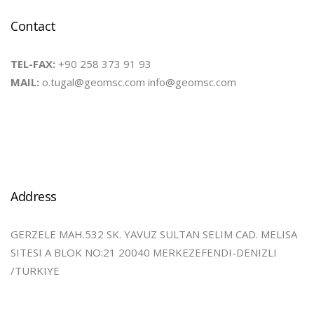
Contact
TEL-FAX:
+90 258 373 91 93
MAIL:
o.tugal@geomsc.com info@geomsc.com
Address
GERZELE MAH.532 SK. YAVUZ SULTAN SELIM CAD. MELISA
SITESI A BLOK NO:21 20040 MERKEZEFENDI-DENIZLI
/TÜRKIYE