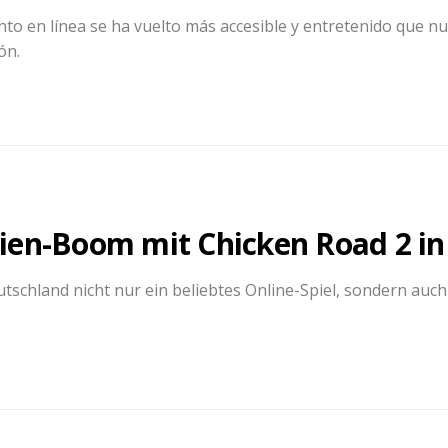
iento en línea se ha vuelto más accesible y entretenido que 
ón.
ien-Boom mit Chicken Road 2 in
tschland nicht nur ein beliebtes Online-Spiel, sondern auc