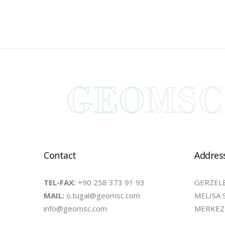
Contact
Addres
TEL-FAX:
+90 258 373 91 93
GERZELE
MAIL:
o.tugal@geomsc.com
MELISA 
info@geomsc.com
MERKEZE