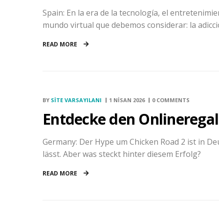
Spain: En la era de la tecnología, el entretenim
mundo virtual que debemos considerar: la adicci
READ MORE
BY
SITE VARSAYILANI
1 NISAN 2026
0 COMMENTS
Entdecke den Onlineregal
Germany: Der Hype um Chicken Road 2 ist in Deu
lässt. Aber was steckt hinter diesem Erfolg?
READ MORE