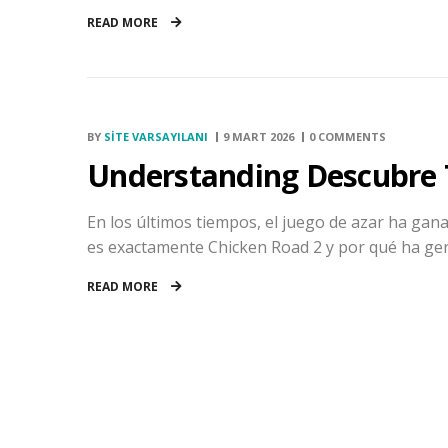
READ MORE
BY
SITE VARSAYILANI
9 MART 2026
0 COMMENTS
Understanding Descubre 
En los últimos tiempos, el juego de azar ha ga
es exactamente Chicken Road 2 y por qué ha ge
READ MORE