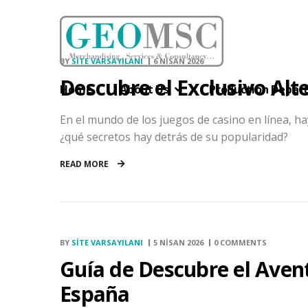
BY
SITE VARSAYILANI
6 NISAN 2026
Descubre el Exclusivo Alt
Home
About Us
Production Depar
En el mundo de los juegos de casino en línea, h
¿qué secretos hay detrás de su popularidad?
READ MORE
BY
SITE VARSAYILANI
5 NISAN 2026
0 COMMENTS
Guía de Descubre el Aven
España