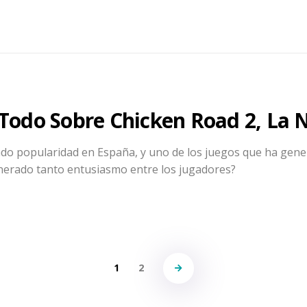
Todo Sobre Chicken Road 2, La 
nado popularidad en España, y uno de los juegos que ha gen
nerado tanto entusiasmo entre los jugadores?
1
2