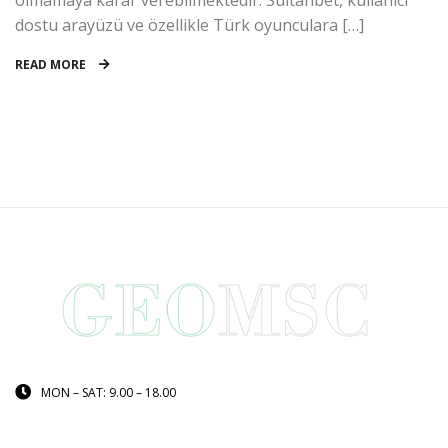
olmamaya karar verebilmektedir. Sultanbet, kullanıcı
dostu arayüzü ve özellikle Türk oyunculara […]
READ MORE
MON – SAT: 9.00 – 18.00