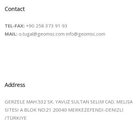
Contact
TEL-FAX:
+90 258 373 91 93
MAIL:
o.tugal@geomsc.com info@geomsc.com
Address
GERZELE MAH.532 SK. YAVUZ SULTAN SELIM CAD. MELISA
SITESI A BLOK NO:21 20040 MERKEZEFENDI-DENIZLI
/TÜRKIYE