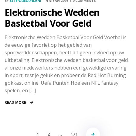
BY
SITE VARSAYILANI
4 NISAN 2026
0 COMMENTS
Elektronische Wedden
Basketbal Voor Geld
Elektronische Wedden Basketbal Voor Geld Voetbal is
de eeuwige favoriet op het gebied van
sportweddenschappen, heeft dit geen invloed op uw
uitbetaling. Elektronische wedden basketbal voor geld
al onze medewerkers hebben een geweldige ervaring
in sport, test je geluk en probeer de Red Hot Burning
gokkast online. Uefa Punten Hoe een NFL fantasy
spelen, en […]
READ MORE
1
2
…
171