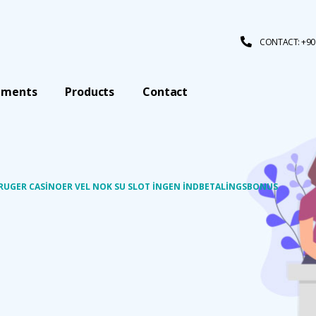
CONTACT: +90 
tments
Products
Contact
UGER CASINOER VEL NOK SU SLOT INGEN INDBETALINGSBONUS