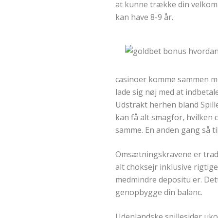
at kunne trække din velkoms
kan have 8-9 år.
casinoer komme sammen med,
lade sig nøj med at indbetale
Udstrakt herhen bland Spill
kan få alt smagfor, hvilken
samme. En anden gang så til
Omsætningskravene er traditio
alt choksejr inklusive rigti
medmindre depositu er. Dette
genopbygge din balanc.
Udenlandske spillesider ukon