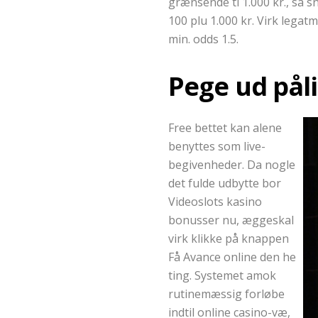
grænsende ti 1.000 kr., så 
100 plu 1.000 kr. Virk leg
min. odds 1.5.
Pege ud påli
Free bettet kan alene
benyttes som live-
begivenheder. Da nogle
det fulde udbytte bor
Videoslots kasino
bonusser nu, æggeskal
virk klikke på knappen
Få Avance online den he
ting. Systemet amok
rutinemæssig forløbe
indtil online casino-væ,