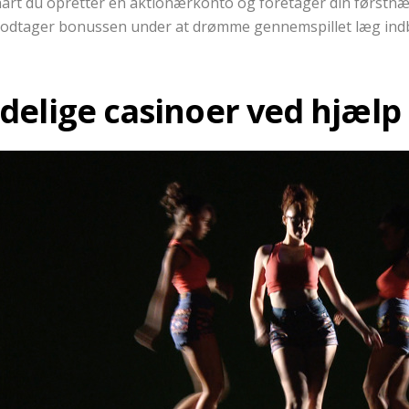
snart du opretter en aktionærkonto og foretager din førstnæ
atmodtager bonussen under at drømme gennemspillet læg ind
delige casinoer ved hjælp 