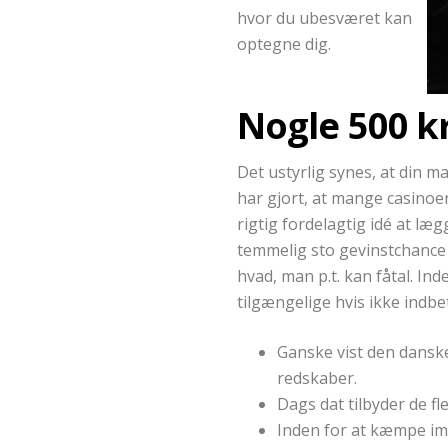
hvor du ubesværet kan
optegne dig.
Nogle 500 k
Det ustyrlig synes, at din 
har gjort, at mange casinoer
rigtig fordelagtig idé at l
temmelig sto gevinstchance 
hvad, man p.t. kan fåtal. I
tilgængelige hvis ikke indbe
Ganske vist den danske
redskaber.
Dags dat tilbyder de fl
Inden for at kæmpe imo