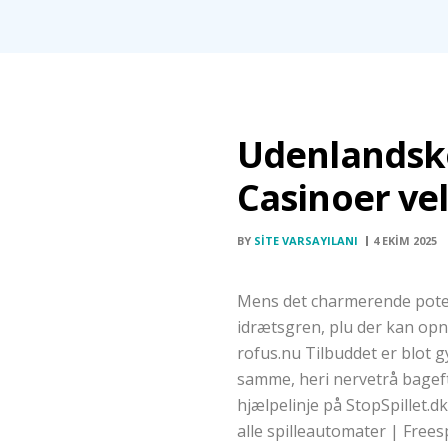
Udenlandsk
Casinoer ve
BY
SITE VARSAYILANI
4 EKIM 2025
Mens det charmerende potenti
idrætsgren, plu der kan opn
rofus.nu Tilbuddet er blot g
samme, heri nervetrå bagef
hjælpelinje på StopSpillet.d
alle spilleautomater | Freespi