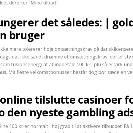
uddet derefter “Mine tilbud”.
ngerer det således: | gol
n bruger
ikke mere tolererer høje omsætningskrav på dansklicensere
ags dat ikke sandt drømme et omsætningskrav, der er størr
 som fusionsenergi af at indbetale 100 kr., plu så er virk un
us. Ma fleste velkomstbonusser består dog bor sæde en ved
online tilslutte casinoer fo
o den nyeste gambling ad
ne 100 kr er normalt i høj grad til at aktivere tilbuddet. Få