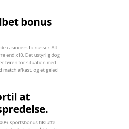
dbet bonus
de casinoers bonusser. Alt
e end x10. Det ustyrlig dog
der føren for situation med
 match afkast, og et geled
rtil at
spredelse.
 100% sportsbonus tilslutte