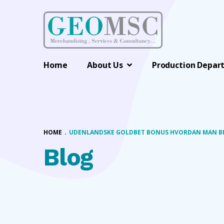
Home
About Us
Production Depar
HOME
.
UDENLANDSKE GOLDBET BONUS HVORDAN MAN BR
Blog