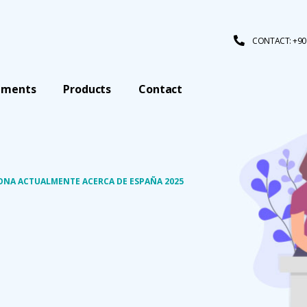
CONTACT: +90 
tments
Products
Contact
ONA ACTUALMENTE ACERCA DE ESPAÑA 2025