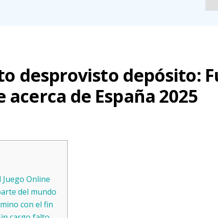
to desprovisto depósito: 
 acerca de España 2025
l Juego Online
parte del mundo
mino con el fin
Sin cargo falto