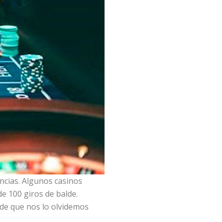
ncias. Algunos casinos
e 100 giros de balde.
 de que nos lo olvidemos