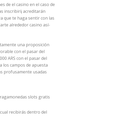
s de el casino en el caso de
s inscribirí¡ acreditarán
a que te haga sentir con las
arte alrededor casino así­
lutamente una proposición
orable con el pasar del
000 ARS con el pasar del
 a los campos de apuesta
más profusamente usadas
cual recibirás dentro del