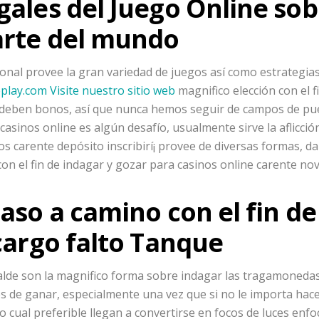
gales del Juego Online so
arte del mundo
onal provee la gran variedad de juegos así­ como estrategia
play.com Visite nuestro sitio web
magnifico elección con el 
no deben bonos, así que nunca hemos seguir de campos de pu
asinos online es algún desafío, usualmente sirve la aflicció
s carente depósito inscribirí¡ provee de diversas formas, d
on el fin de indagar y gozar para casinos online carente nov
aso a camino con el fin de 
cargo falto Tanque
alde son la magnifico forma sobre indagar las tragamonedas
 de ganar, especialmente una vez que si no le importa hace
o cual preferible llegan a convertirse en focos de luces enfo