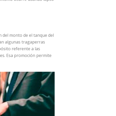
n del monto de el tanque del
e an algunas tragaperras
ósito referente a las
res. Esa promoción permite