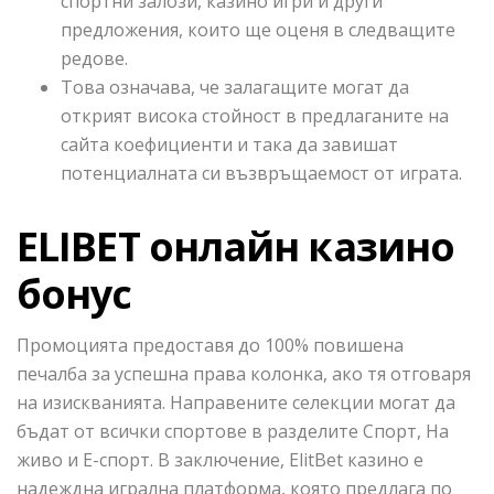
спортни залози, казино игри и други
предложения, които ще оценя в следващите
редове.
Това означава, че залагащите могат да
открият висока стойност в предлаганите на
сайта коефициенти и така да завишат
потенциалната си възвръщаемост от играта.
ELIBET онлайн казино
бонус
Промоцията предоставя до 100% повишена
печалба за успешна права колонка, ако тя отговаря
на изискванията. Направените селекции могат да
бъдат от всички спортове в разделите Спорт, На
живо и Е-спорт. В заключение, ElitBet казино е
надеждна игрална платформа, която предлага по