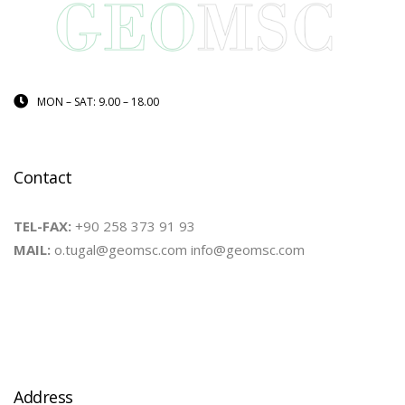
MON – SAT: 9.00 – 18.00
Contact
TEL-FAX:
+90 258 373 91 93
MAIL:
o.tugal@geomsc.com info@geomsc.com
Address