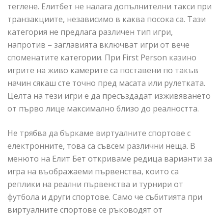
теглене. Елитбет не налага допълнителни такси при
транзакциите, независимо в каква посока са. Тази
категория не предлага различен тип игри,
напротив – заглавията включват игри от вече
споменатите категории. При First Person казино
игрите на живо камерите са поставени по такъв
начин сякаш сте точно пред масата или рулетката.
Целта на тези игри е да пресъздадат изживяването
от първо лице максимално близо до реалността.
Не трябва да бъркаме виртуалните спортове с
електронните, това са съвсем различни неща. В
менюто на Елит Бет откриваме редица варианти за
игра на въображаеми първенства, които са
реплики на реални първенства и турнири от
футбола и други спортове. Само че събитията при
виртуалните спортове се ръководят от