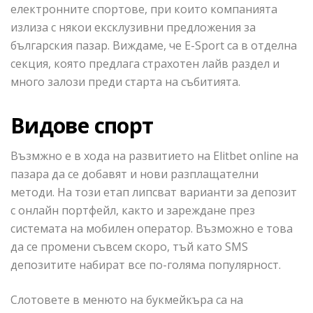
електронните спортове, при които компанията
излиза с някои ексклузивни предложения за
българския пазар. Виждаме, че E-Sport са в отделна
секция, която предлага страхотен лайв раздел и
много залози преди старта на събитията.
Видове спорт
Възмжно е в хода на развитието на Elitbet online на
пазара да се добавят и нови разплащателни
методи. На този етап липсват варианти за депозит
с онлайн портфейл, както и зареждане през
системата на мобилен оператор. Възможно е това
да се промени съвсем скоро, тъй като SMS
депозитите набират все по-голяма популярност.
Слотовете в менюто на букмейкъра са на