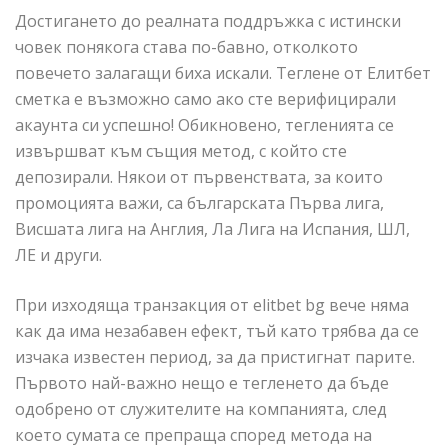
Достигането до реалната поддръжка с истински
човек понякога става по-бавно, отколкото
повечето залагащи биха искали. Теглене от Елитбет
сметка е възможно само ако сте верифицирали
акаунта си успешно! Обикновено, тегленията се
извършват към същия метод, с който сте
депозирали. Някои от първенствата, за които
промоцията важи, са българската Първа лига,
Висшата лига на Англия, Ла Лига на Испания, ШЛ,
ЛЕ и други.
При изходяща транзакция от elitbet bg вече няма
как да има незабавен ефект, тъй като трябва да се
изчака известен период, за да пристигнат парите.
Първото най-важно нещо е тегленето да бъде
одобрено от служителите на компанията, след
което сумата се препраща според метода на