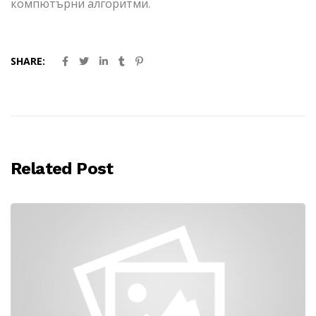
компютърни алгоритми.
SHARE:
Related Post