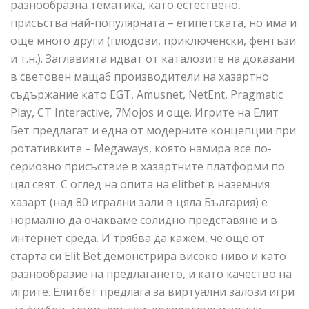
разнообразна тематика, като естествено,
присъства най-популярната – египетската, но има и
още много други (плодови, приключенски, фентъзи
и т.н.). Заглавията идват от каталозите на доказани
в световен мащаб производители на хазартно
съдържание като EGT, Amusnet, NetEnt, Pragmatic
Play, CT Interactive, 7Mojos и още. Игрите на Елит
Бет предлагат и една от модерните концепции при
ротативките – Megaways, която намира все по-
сериозно присъствие в хазартните платформи по
цял свят. С оглед на опита на elitbet в наземния
хазарт (над 80 игрални зали в цяла България) е
нормално да очакваме солидно представяне и в
интернет среда. И трябва да кажем, че още от
старта си Elit Bet демонстрира високо ниво и като
разнообразие на предлагането, и като качество на
игрите. Елитбет предлага за виртуални залози игри