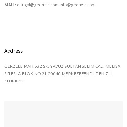
MAIL:
o.tugal@geomsc.com info@geomsc.com
Address
GERZELE MAH.532 SK. YAVUZ SULTAN SELIM CAD. MELISA
SITESI A BLOK NO:21 20040 MERKEZEFENDI-DENIZLI
/TÜRKIYE