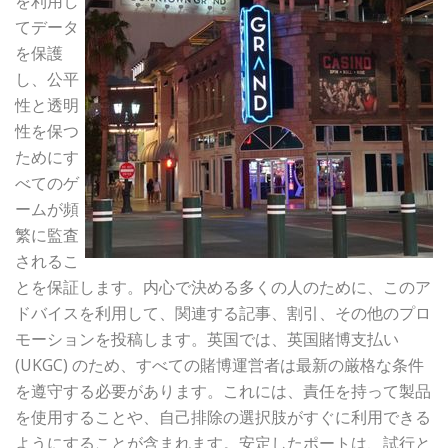
を利用し
てデータ
を保護
し、公平
性と透明
性を保つ
ためにす
べてのゲ
ームが頻
繁に監査
されるこ
とを保証します。内心で決める多くの人のために、このア
ドバイスを利用して、関連する記事、割引、その他のプロ
モーションを投稿します。英国では、英国賭博支払い
(UKGC) のため、すべての賭博運営者は最新の厳格な条件
を遵守する必要があります。これには、責任を持って製品
を使用することや、自己排除の選択肢がすぐに利用できる
ようにすることが含まれます。安定したポートは、試行と