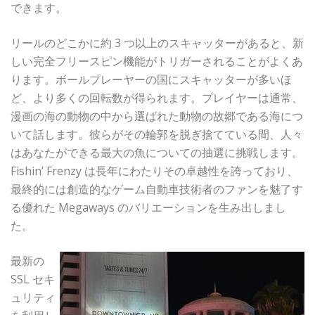
できます。
リールのどこかに約 3 つ以上のスキャッターがあると、新
しい完全フリースピン機能がトリガーされることがよくあ
ります。ボールプレーヤーの国にスキャッターが多いほ
ど、より多くの回転数が得られます。プレイヤーは通常、
漫画の海の動物の中から選ばれた動物の故郷である海につ
いて話します。彼らがその輪郭を脱ぎ捨てている間、人々
はあなたができる最大の魚についての抽選に挑戦します。
Fishin’ Frenzy は長年にわたりその卓越性を誇っており、
最終的には創造的なゲーム自動車技術者のファンを魅了す
る優れた Megaways のバリエーションを生み出しまし
た。
最新の
SSL セキ
ュリティ